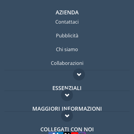
AZIENDA
Contattaci
Pubblicità
Chi siamo
Collaborazioni
ESSENZIALI
Forum per expat
MAGGIORI INFORMAZIONI
Guida per expat
Domande frequenti
Lavori all'estero
COLLEGATI CON NOI
Esperti