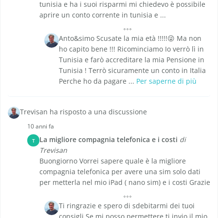
tunisia e ha i suoi risparmi mi chiedevo è possibile
aprire un conto corrente in tunisia e ...
Anto&simo Scusate la mia età !!!!!😜 Ma non
ho capito bene !!! Ricominciamo Io verrò lì in
Tunisia e farò accreditare la mia Pensione in
Tunisia ! Terrò sicuramente un conto in Italia
Perche ho da pagare ...
Per saperne di più
Trevisan ha risposto a una discussione
10 anni fa
La migliore compagnia telefonica e i costi
di
T
Trevisan
Buongiorno Vorrei sapere quale è la migliore
compagnia telefonica per avere una sim solo dati
per metterla nel mio iPad ( nano sim) e i costi Grazie
Ti ringrazie e spero di sdebitarmi dei tuoi
consigli Se mi posso permettere ti invio il mio