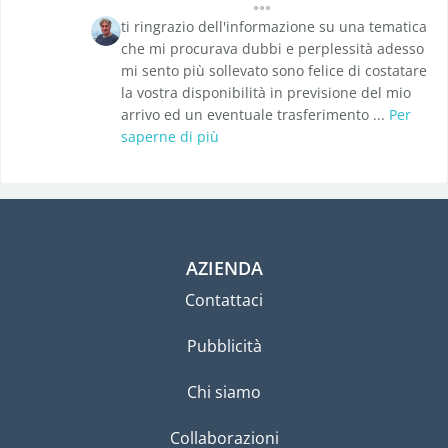
ti ringrazio dell'informazione su una tematica
che mi procurava dubbi e perplessità adesso
mi sento più sollevato sono felice di costatare
la vostra disponibilità in previsione del mio
arrivo ed un eventuale trasferimento ...
Per
saperne di più
AZIENDA
Contattaci
Pubblicità
Chi siamo
Collaborazioni