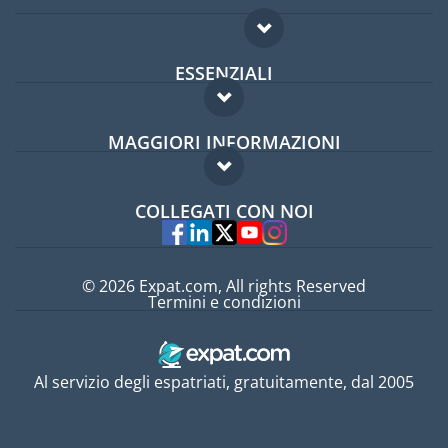
ESSENZIALI
Forum per expat
MAGGIORI INFORMAZIONI
Guida per expat
Domande frequenti
Lavori all'estero
COLLEGATI CON NOI
Esperti
© 2026 Expat.com, All rights Reserved
Termini e condizioni
Al servizio degli espatriati, gratuitamente, dal 2005