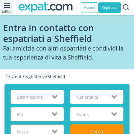
Accedi
Registrati
MENU
Entra in contatto con
espatriati a Sheffield
Fai amicizia con altri espatriati e condividi la
tua esperienza di vita a Sheffield.
/
/
/
Utenti
Inghilterra
Sheffield
Destinazione
Nationalità
Età
Status
Cerca
Sesso