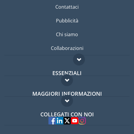
Contattaci
Pubblicità
Chi siamo
Collaborazioni
ESSENZIALI
Forum per expat
MAGGIORI INFORMAZIONI
Guida per expat
Domande frequenti
Lavori all'estero
COLLEGATI CON NOI
Esperti