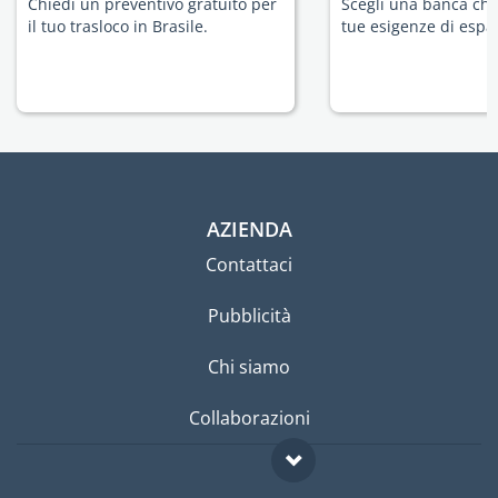
Chiedi un preventivo gratuito per
Scegli una banca che 
il tuo trasloco in Brasile.
tue esigenze di espat
AZIENDA
Contattaci
Pubblicità
Chi siamo
Collaborazioni