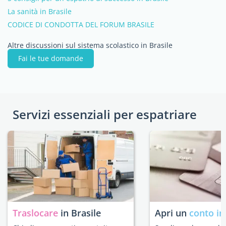
La sanità in Brasile
CODICE DI CONDOTTA DEL FORUM BRASILE
Altre discussioni sul sistema scolastico in Brasile
Fai le tue domande
Servizi essenziali per espatriare
Traslocare
in Brasile
Apri un
conto in