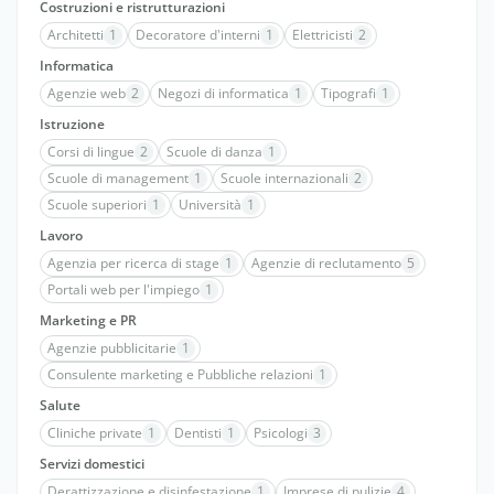
Costruzioni e ristrutturazioni
Architetti
1
Decoratore d'interni
1
Elettricisti
2
Informatica
Agenzie web
2
Negozi di informatica
1
Tipografi
1
Istruzione
Corsi di lingue
2
Scuole di danza
1
Scuole di management
1
Scuole internazionali
2
Scuole superiori
1
Università
1
Lavoro
Agenzia per ricerca di stage
1
Agenzie di reclutamento
5
Portali web per l'impiego
1
Marketing e PR
Agenzie pubblicitarie
1
Consulente marketing e Pubbliche relazioni
1
Salute
Cliniche private
1
Dentisti
1
Psicologi
3
Servizi domestici
Derattizzazione e disinfestazione
1
Imprese di pulizie
4