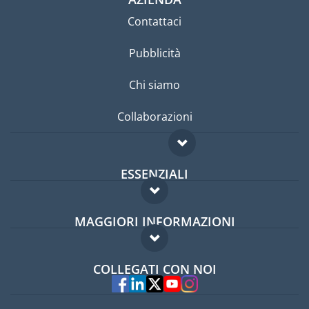
Contattaci
Pubblicità
Chi siamo
Collaborazioni
ESSENZIALI
Forum per expat
MAGGIORI INFORMAZIONI
Guida per expat
Domande frequenti
Lavori all'estero
COLLEGATI CON NOI
Esperti