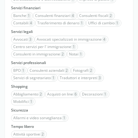
Servizi finanziari
Banche
1
Consulenti finanziari
4
Consulenti fiscali
2
Contabili
4
Trasferimento di denaro
1
Uffici di cambio
1
Servizi legali
Avvocati
3
Avvocati specializzati in immigrazione
4
Centro servizi per l' immigrazione
1
Consulenti in immigrazione
2
Notai
1
Servizi professionali
BPO
1
Consulenti aziendali
2
Fotografi
2
Servizi di segretariato
1
Traduttori e interpreti
3
Shopping
Abbigliamento
2
Acquisti on line
6
Decorazioni
1
Mobilifici
1
Sicurezza
Allarmi e video sorveglianza
1
Tempo libero
Attività sportive
2