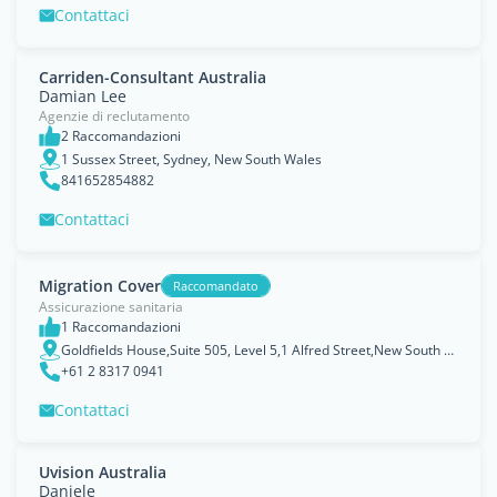
Contattaci
Carriden-Consultant Australia
Damian Lee
Agenzie di reclutamento
2 Raccomandazioni
1 Sussex Street, Sydney, New South Wales
841652854882
Contattaci
Migration Cover
Raccomandato
Assicurazione sanitaria
1 Raccomandazioni
Goldfields House,Suite 505, Level 5,1 Alfred Street,New South Wales, 2000, Sydney
+61 2 8317 0941
Contattaci
Uvision Australia
Daniele