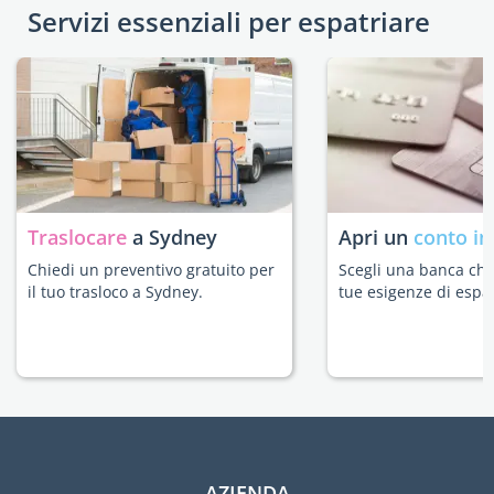
Servizi essenziali per espatriare
Traslocare
a Sydney
Apri un
conto in
Chiedi un preventivo gratuito per
Scegli una banca che 
il tuo trasloco a Sydney.
tue esigenze di espat
AZIENDA