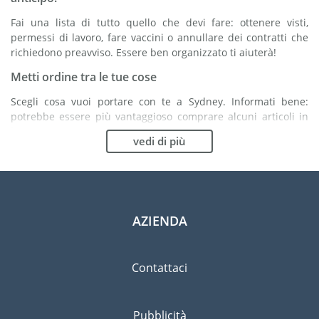
Fai una lista di tutto quello che devi fare: ottenere visti,
permessi di lavoro, fare vaccini o annullare dei contratti che
richiedono preavviso. Essere ben organizzato ti aiuterà!
Metti ordine tra le tue cose
Scegli cosa vuoi portare con te a Sydney. Informati bene:
potrebbe essere più vantaggioso comprare alcuni articoli in
loco.
vedi di più
Scegli la compagnia di traslochi più adatta ad
organizzare il tuo trasferimento a Sydney
Organismi indipendenti come la FIDI ti aiutano nella ricerca di
società di traslochi.
AZIENDA
Previeni il rischio di danni
Eliminare il rischio non è possibile quindi un'assicurazione
Contattaci
per danni materiali è altamente raccomandata.
Pubblicità