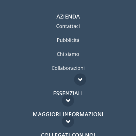
AZIENDA
Contattaci
Pubblicità
Chi siamo
Collaborazioni
ESSENZIALI
Forum per expat
MAGGIORI INFORMAZIONI
Guida per expat
Domande frequenti
Lavori all'estero
COLLEGATI CON NOI