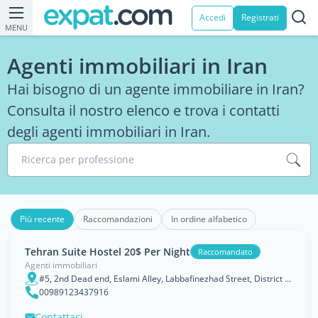
Accedi
Registrati
MENU
Agenti immobiliari in Iran
Hai bisogno di un agente immobiliare in Iran?
Consulta il nostro elenco e trova i contatti
degli agenti immobiliari in Iran.
Ricerca per professione
Più recente
Raccomandazioni
In ordine alfabetico
Tehran Suite Hostel 20$ Per Night
Raccomandato
Agenti immobiliari
#5, 2nd Dead end, Eslami Alley, Labbafinezhad Street, District 11, Tehran, IRAN
00989123437916
Contattaci