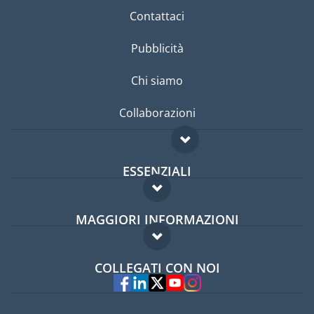
Contattaci
Pubblicità
Chi siamo
Collaborazioni
ESSENZIALI
Forum per expat
MAGGIORI INFORMAZIONI
Guida per expat
Domande frequenti
Lavori all'estero
COLLEGATI CON NOI
Esperti