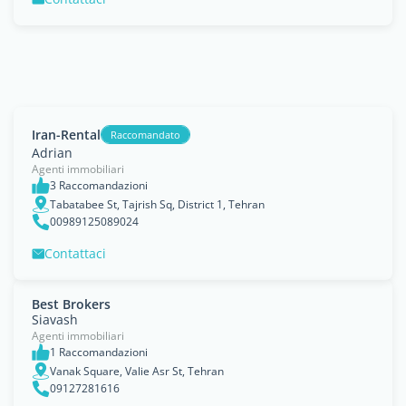
Iran-Rental
Raccomandato
Adrian
Agenti immobiliari
3 Raccomandazioni
Tabatabee St, Tajrish Sq, District 1, Tehran
00989125089024
Contattaci
Best Brokers
Siavash
Agenti immobiliari
1 Raccomandazioni
Vanak Square, Valie Asr St, Tehran
09127281616