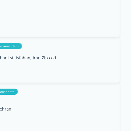
ccomandato
Unit 6, 2nd floor, Khaneye nan Building, Khaghani st. Isfahan, Iran.Zip code: 8175838652
omandato
Tehran