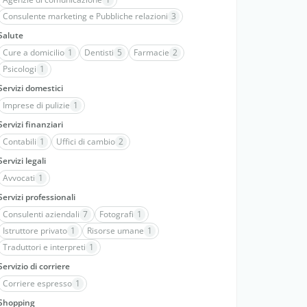
Consulente marketing e Pubbliche relazioni
3
Salute
Cure a domicilio
1
Dentisti
5
Farmacie
2
Psicologi
1
Servizi domestici
Imprese di pulizie
1
Servizi finanziari
Contabili
1
Uffici di cambio
2
Servizi legali
Avvocati
1
Servizi professionali
Consulenti aziendali
7
Fotografi
1
Istruttore privato
1
Risorse umane
1
Traduttori e interpreti
1
Servizio di corriere
Corriere espresso
1
Shopping