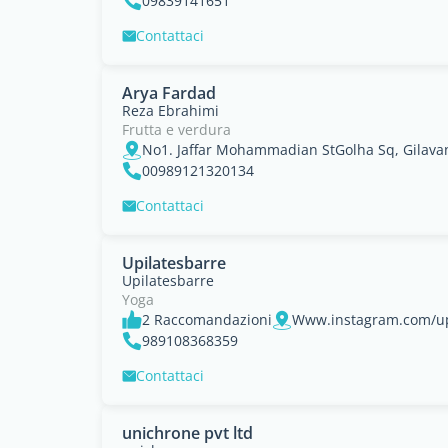
09839141651
Contattaci
Arya Fardad
Reza Ebrahimi
Frutta e verdura
No1. Jaffar Mohammadian StGolha Sq, Gilava
00989121320134
Contattaci
Upilatesbarre
Upilatesbarre
Yoga
2 Raccomandazioni
Www.instagram.com/up
989108368359
Contattaci
unichrone pvt ltd