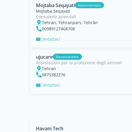
Mojtaba Seqayati
Raccomandato
Mojtaba Seqayati
Consulenti aziendali
Tehran, Tehranpars, Tehrān
00989127468708
Contattaci
ujucare
Raccomandato
Associazioni per la protezione degli animali
Tehran
9875382276
Contattaci
Havani Tech