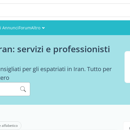
li Annunci
Forum
Altro
Eventi
an: servizi e professionisti
Utenti
Foto
sigliati per gli espatriati in Iran. Tutto per
tero
e alfabetico