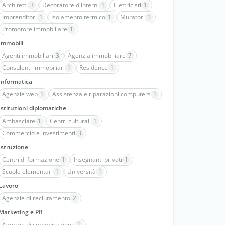
Architetti
3
Decoratore d'interni
1
Elettricisti
1
Imprenditori
1
Isolamento termico
1
Muratori
1
Promotore immobiliare
1
Immobili
Agenti immobiliari
3
Agenzia immobiliare
7
Consulenti immobiliari
1
Residence
1
Informatica
Agenzie web
1
Assistenza e riparazioni computers
1
Istituzioni diplomatiche
Ambasciate
1
Centri culturali
1
Commercio e investimenti
3
Istruzione
Centri di formazione
1
Insegnanti privati
1
Scuole elementari
1
Università
1
Lavoro
Agenzie di reclutamento
2
Marketing e PR
Agenzie di comunicazione
1