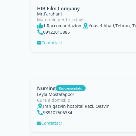
HIB Film Company
Mr.Farahani
Materiale per bricolage
1 Raccomandazioni
Yousef Abad,Tehran, T
09122013885
Contattaci
Nursing
Raccomandato
Leyla Mostafapoor
Cure a domicilio
Iran qazvin hospital Razi, Qazvīn
989107506334
Contattaci