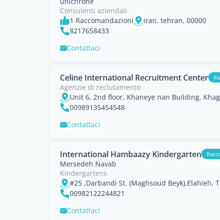
unichrone
Consulenti aziendali
1 Raccomandazioni
iran, tehran, 00000
8217658433
Contattaci
Celine International Recruitment Center
Ra
Agenzie di reclutamento
00989135454548
Contattaci
International Hambaazy Kindergarten
Racc
Mersedeh Navab
Kindergartens
#25 ,Darbandi St. (Maghsoud Beyk),Elahieh, 
00982122244821
Contattaci