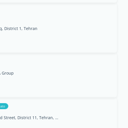
q, District 1, Tehran
A Group
ato
#5, 2nd Dead end, Eslami Alley, Labbafinezhad Street, District 11, Tehran, IRAN