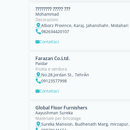
???????? ????? ???
Mohammad
Decorazioni
Alborz Province, Karaj, Jahanshahr, Motahari
982634420107
Contattaci
Farazan Co.Ltd.
Paidar
Frutta e verdura
No.28.Jordan St., TehrÄn
09123577998
Contattaci
Global Floor Furnishers
Aayushman Sureka
Materiale per bricolage
Sureka Mansion, Budhenath Marg, mirzapur,