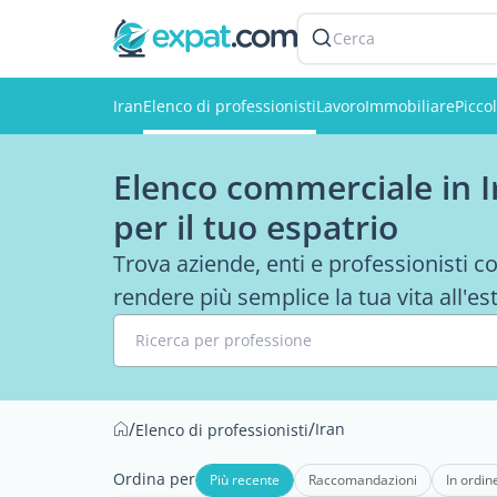
Cerca
Iran
Elenco di professionisti
Lavoro
Immobiliare
Picco
Elenco commerciale in Ir
per il tuo espatrio
Trova aziende, enti e professionisti con
rendere più semplice la tua vita all'es
Ricerca per professione
/
/
Iran
Elenco di professionisti
Ordina per
Più recente
Raccomandazioni
In ordin