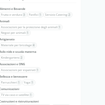
Alimenti e Bevande
Frutta e verdura
3
Panifici
1
Servizio Catering
2
Animali
Associazioni per la protezione degli animali
1
Negozi per animali
1
Artigianato
Materiale per bricolage
4
Asilo nido e scuola materna
Kindergartens
2
Associazioni e ONG
Associazioni per espatriati
1
Bellezza e benessere
Parrucchieri
1
Yoga
1
Comunicazioni
TV via cavo e satellite
1
Costruzioni e ristrutturazioni