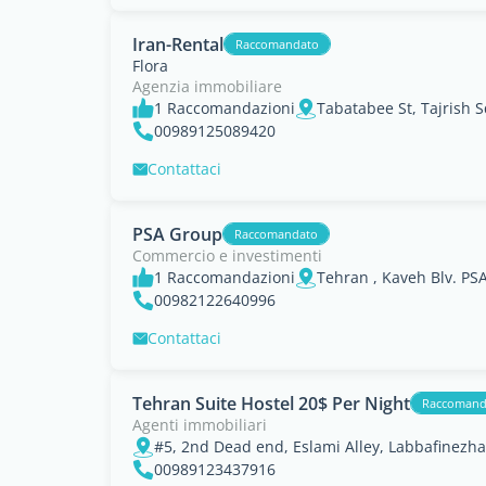
Iran-Rental
Raccomandato
Flora
Agenzia immobiliare
1 Raccomandazioni
Tabatabee St, Tajrish S
00989125089420
Contattaci
PSA Group
Raccomandato
Commercio e investimenti
1 Raccomandazioni
Tehran , Kaveh Blv. PS
00982122640996
Contattaci
Tehran Suite Hostel 20$ Per Night
Raccomand
Agenti immobiliari
00989123437916