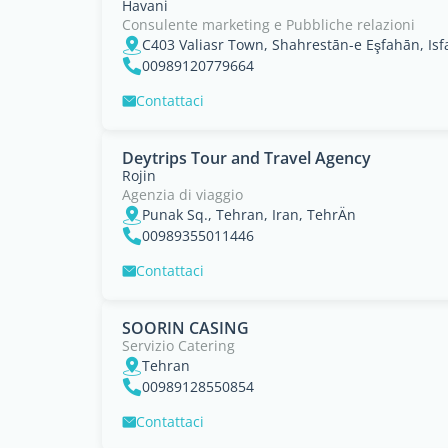
Havani
Consulente marketing e Pubbliche relazioni
C403 Valiasr Town, Shahrestān-e Eşfahān, Is
00989120779664
Contattaci
Deytrips Tour and Travel Agency
Rojin
Agenzia di viaggio
Punak Sq., Tehran, Iran, TehrÄn
00989355011446
Contattaci
SOORIN CASING
Servizio Catering
Tehran
00989128550854
Contattaci