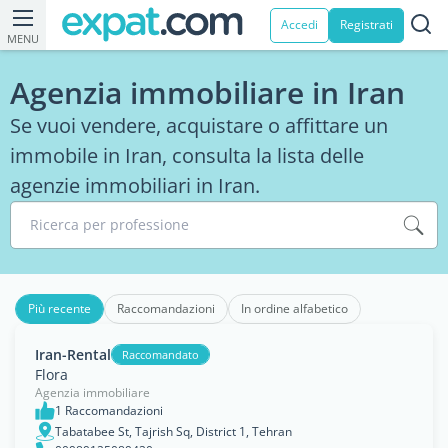
Accedi
Registrati
MENU
Agenzia immobiliare in Iran
Se vuoi vendere, acquistare o affittare un
immobile in Iran, consulta la lista delle
agenzie immobiliari in Iran.
Ricerca per professione
Più recente
Raccomandazioni
In ordine alfabetico
Iran-Rental
Raccomandato
Flora
Agenzia immobiliare
1 Raccomandazioni
Tabatabee St, Tajrish Sq, District 1, Tehran