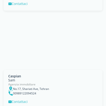
Contattaci
Caspian
Sam
Agenzia immobiliare
No.17, Shariati Ave, Tehran
00989122094524
Contattaci