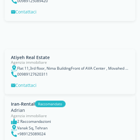
00989125089420
Contattaci
Atiyeh Real Estate
Agenzia immobiliare
Flat 11,3rd floor, Nima BuildingFront of AVA Center , Movahed Danesh St.Aghdasiye, Tehran
00989127620311
Contattaci
Iran-Rental
Raccomandato
Adrian
Agenzia immobiliare
2 Raccomandazioni
Vanak Sq, Tehran
+989125089024