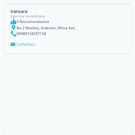
Iransara
Agenzia immobiliare
3 Raccomandazioni
No 2 Moshiry, Golestan, Africa Ave,
00989124357158
Contattaci