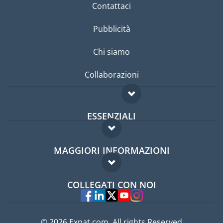
Contattaci
Pubblicità
Chi siamo
Collaborazioni
ESSENZIALI
Forum per expat
MAGGIORI INFORMAZIONI
Guida per expat
Domande frequenti
Lavori all'estero
COLLEGATI CON NOI
Esperti
© 2026 Expat.com, All rights Reserved