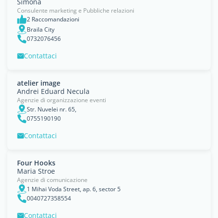
Simona
Consulente marketing e Pubbliche relazioni
2 Raccomandazioni
Braila City
0732076456
Contattaci
atelier image
Andrei Eduard Necula
Agenzie di organizzazione eventi
Str. Nuvelei nr. 65,
0755190190
Contattaci
Four Hooks
Maria Stroe
Agenzie di comunicazione
1 Mihai Voda Street, ap. 6, sector 5
0040727358554
Contattaci