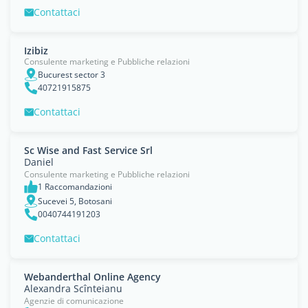
Contattaci
Izibiz
Consulente marketing e Pubbliche relazioni
Bucurest sector 3
40721915875
Contattaci
Sc Wise and Fast Service Srl
Daniel
Consulente marketing e Pubbliche relazioni
1 Raccomandazioni
Sucevei 5, Botosani
0040744191203
Contattaci
Webanderthal Online Agency
Alexandra Scînteianu
Agenzie di comunicazione