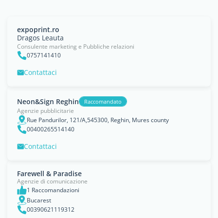
expoprint.ro
Dragos Leauta
Consulente marketing e Pubbliche relazioni
0757141410
Contattaci
Neon&Sign Reghin
Raccomandato
Agenzie pubblicitarie
Rue Pandurilor, 121/A,545300, Reghin, Mures county
00400265514140
Contattaci
Farewell & Paradise
Agenzie di comunicazione
1 Raccomandazioni
Bucarest
00390621119312