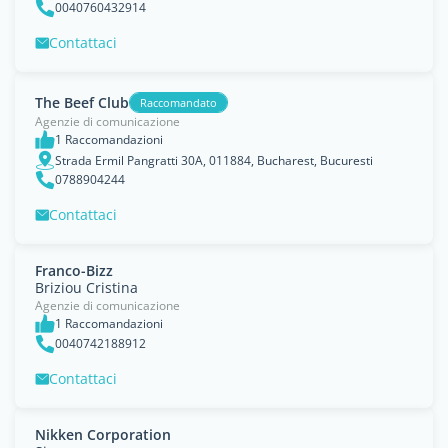
0040760432914
Contattaci
The Beef Club
Raccomandato
Agenzie di comunicazione
1 Raccomandazioni
Strada Ermil Pangratti 30A, 011884, Bucharest, Bucuresti
0788904244
Contattaci
Franco-Bizz
Briziou Cristina
Agenzie di comunicazione
1 Raccomandazioni
0040742188912
Contattaci
Nikken Corporation