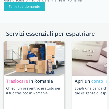
Altre discussioni su banca e finanze in Romania
Fai le tue domande
Servizi essenziali per espatriare
Traslocare
in Romania
Apri un
conto in
Chiedi un preventivo gratuito per
Scegli una banca che 
il tuo trasloco in Romania.
tue esigenze di espat