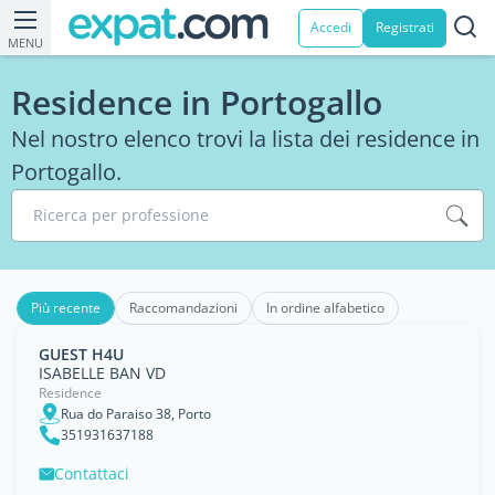
Accedi
Registrati
MENU
Residence in Portogallo
Nel nostro elenco trovi la lista dei residence in
Portogallo.
Ricerca per professione
Più recente
Raccomandazioni
In ordine alfabetico
GUEST H4U
ISABELLE BAN VD
Residence
Rua do Paraiso 38, Porto
351931637188
Contattaci