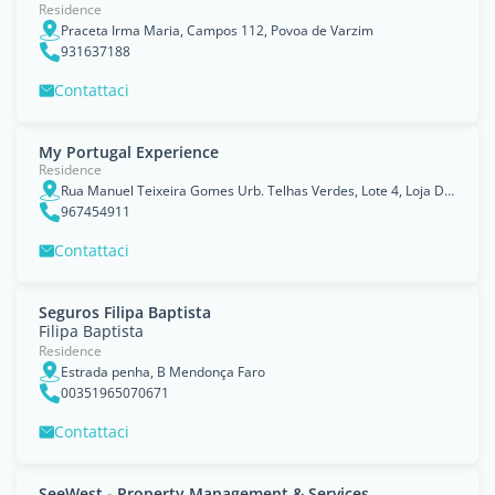
Residence
Praceta Irma Maria, Campos 112, Povoa de Varzim
931637188
Contattaci
My Portugal Experience
Residence
Rua Manuel Teixeira Gomes Urb. Telhas Verdes, Lote 4, Loja D, Albufeira, Faro
967454911
Contattaci
Seguros Filipa Baptista
Filipa Baptista
Residence
Estrada penha, B Mendonça Faro
00351965070671
Contattaci
SeeWest - Property Management & Services