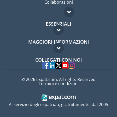
Collaborazioni
ESSENZIALI
Forum per expat
MAGGIORI INFORMAZIONI
Guida per expat
Domande frequenti
Lavori all'estero
COLLEGATI CON NOI
Esperti
© 2026 Expat.com, All rights Reserved
Termini e condizioni
Al servizio degli espatriati, gratuitamente, dal 2005