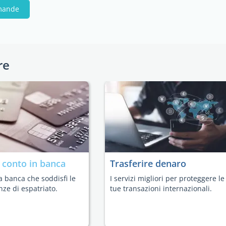
omande
re
n
conto in banca
Trasferire denaro
a banca che soddisfi le
I servizi migliori per proteggere le
nze di espatriato.
tue transazioni internazionali.