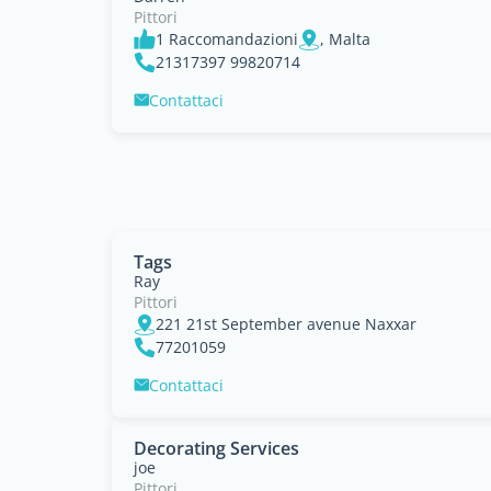
Pittori
1 Raccomandazioni
, Malta
21317397 99820714
Contattaci
Tags
Ray
Pittori
221 21st September avenue Naxxar
77201059
Contattaci
Decorating Services
joe
Pittori