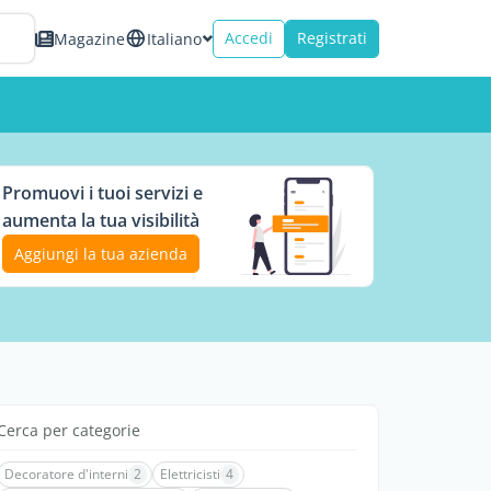
Accedi
Registrati
Magazine
Italiano
Promuovi i tuoi servizi e
aumenta la tua visibilità
Aggiungi la tua azienda
Cerca per categorie
Decoratore d'interni
2
Elettricisti
4