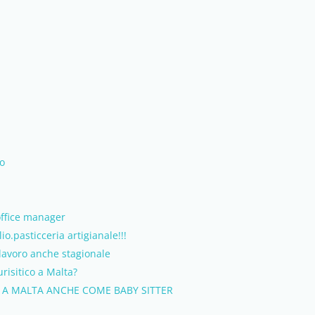
io
office manager
io.pasticceria artigianale!!!
 lavoro anche stagionale
risitico a Malta?
 A MALTA ANCHE COME BABY SITTER