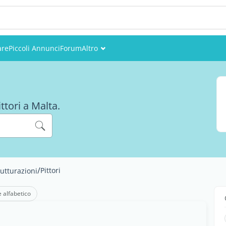
are
Piccoli Annunci
Forum
Altro
Eventi
Utenti
ttori a Malta.
Foto
/
Pittori
rutturazioni
e alfabetico