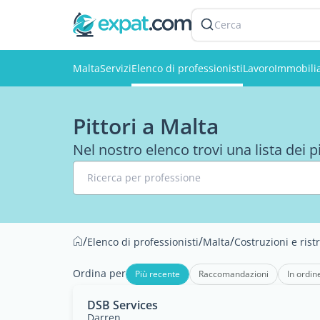
Cerca
Malta
Servizi
Elenco di professionisti
Lavoro
Immobili
Pittori a Malta
Nel nostro elenco trovi una lista dei pi
Ricerca per professione
/
/
/
Elenco di professionisti
Malta
Costruzioni e rist
Ordina per
Più recente
Raccomandazioni
In ordin
DSB Services
Darren