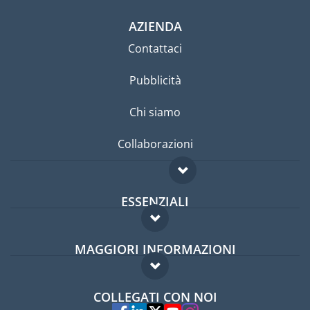
AZIENDA
Contattaci
Pubblicità
Chi siamo
Collaborazioni
ESSENZIALI
Forum per expat
MAGGIORI INFORMAZIONI
Guida per expat
Domande frequenti
Lavori all'estero
COLLEGATI CON NOI
Esperti