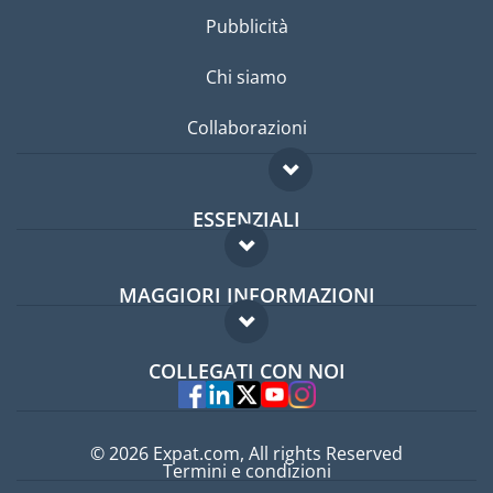
Pubblicità
Chi siamo
Collaborazioni
ESSENZIALI
Forum per expat
MAGGIORI INFORMAZIONI
Guida per expat
Domande frequenti
Lavori all'estero
COLLEGATI CON NOI
Esperti
© 2026 Expat.com, All rights Reserved
Termini e condizioni