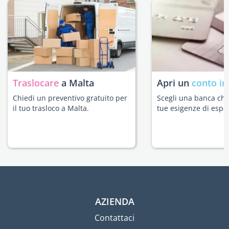
Traslocare
a Malta
Apri un
conto in
Chiedi un preventivo gratuito per
Scegli una banca che 
il tuo trasloco a Malta.
tue esigenze di espat
AZIENDA
Contattaci