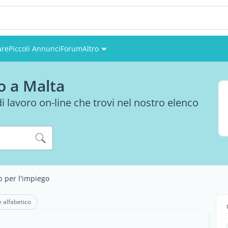
are
Piccoli Annunci
Forum
Altro
Eventi
o a Malta
Utenti
di lavoro on-line che trovi nel nostro elenco
Foto
b per l'impiego
e alfabetico