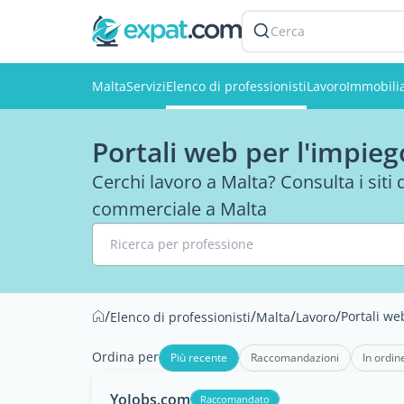
Cerca
Malta
Servizi
Elenco di professionisti
Lavoro
Immobili
Portali web per l'impieg
Cerchi lavoro a Malta? Consulta i siti 
commerciale a Malta
Ricerca per professione
/
/
/
/
Portali we
Elenco di professionisti
Malta
Lavoro
Ordina per
Più recente
Raccomandazioni
In ordin
YoJobs.com
Raccomandato