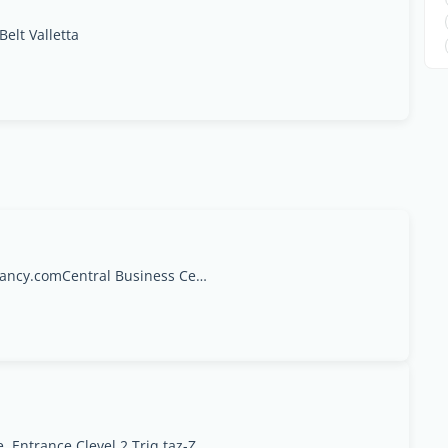
Belt Valletta
https://www.whatvacancy.comhello@whatvacancy.comCentral Business Center,Tarxien Road.
Capital Business Centre, Entrance Clevel 2 Triq taz-Zwejt San Gwann SGN 3000, Saint Julian