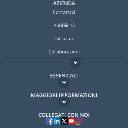
AZIENDA
Contattaci
Pubblicità
Chi siamo
Collaborazioni
ESSENZIALI
Forum per expat
MAGGIORI INFORMAZIONI
Guida per expat
Domande frequenti
Lavori all'estero
COLLEGATI CON NOI
Esperti