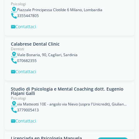
Psicologi
Piazzale Principessa Clotilde 6 Milano, Lombardia
3355447805
Contattaci
Calabrese Dental Clinic
Dentisti
Viale Bonaria, 90, Cagliari, Sardinia
070682355
Contattaci
Studio di Psicologia e Mental Coaching dott. Eugenio
Flajani Galli
Psicologi
via Matteotti 10E - angolo via Nievo (sopra l'Unicredit), Giulianova, Abruzzo
3779005413
Contattaci
Licenciada en Psicologia Manuela