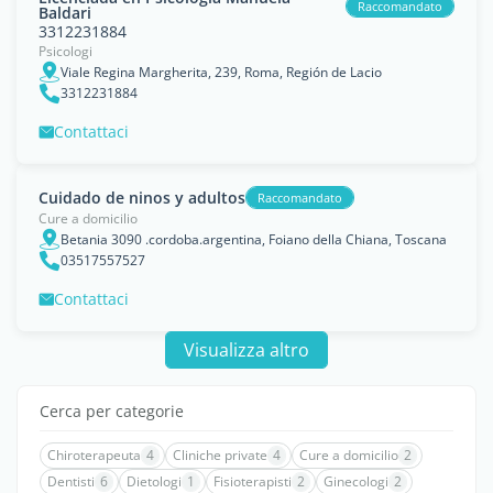
Raccomandato
Baldari
3312231884
Psicologi
Viale Regina Margherita, 239, Roma, Región de Lacio
3312231884
Contattaci
Cuidado de ninos y adultos
Raccomandato
Cure a domicilio
Betania 3090 .cordoba.argentina, Foiano della Chiana, Toscana
03517557527
Contattaci
Visualizza altro
Cerca per categorie
Chiroterapeuta
4
Cliniche private
4
Cure a domicilio
2
Dentisti
6
Dietologi
1
Fisioterapisti
2
Ginecologi
2