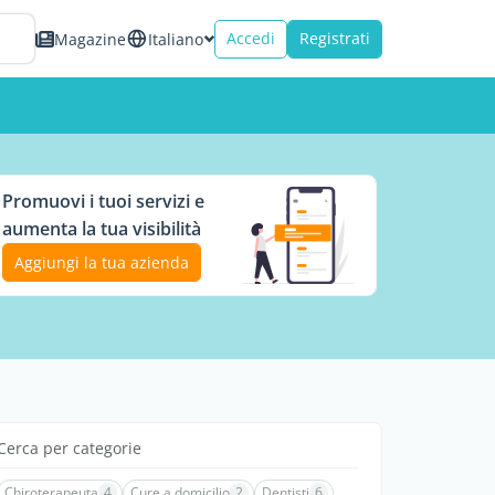
Accedi
Registrati
Magazine
Italiano
Promuovi i tuoi servizi e
aumenta la tua visibilità
Aggiungi la tua azienda
Cerca per categorie
Chiroterapeuta
4
Cure a domicilio
2
Dentisti
6