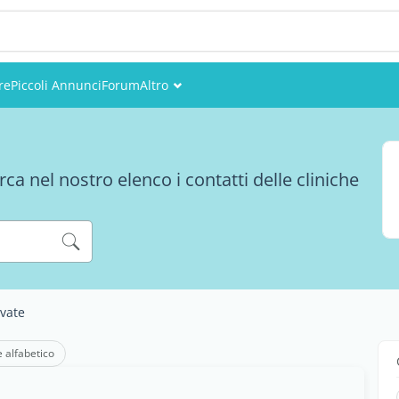
re
Piccoli Annunci
Forum
Altro
Eventi
Utenti
rca nel nostro elenco i contatti delle cliniche
Foto
ivate
e alfabetico