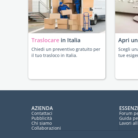
Traslocare
in Italia
Apri u
Chiedi un preventivo gratuito per
Scegli un
il tuo trasloco in Italia.
tue esige
AZIENDA
ESSENZ
Contattaci
Forum pe
Pubblicità
Guida pe
Chi siamo
Lavori al
Collaborazioni