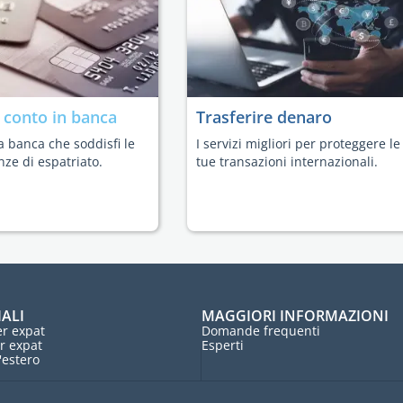
n
conto in banca
Trasferire denaro
a banca che soddisfi le
I servizi migliori per proteggere le
nze di espatriato.
tue transazioni internazionali.
IALI
MAGGIORI INFORMAZIONI
r expat
Domande frequenti
r expat
Esperti
l'estero