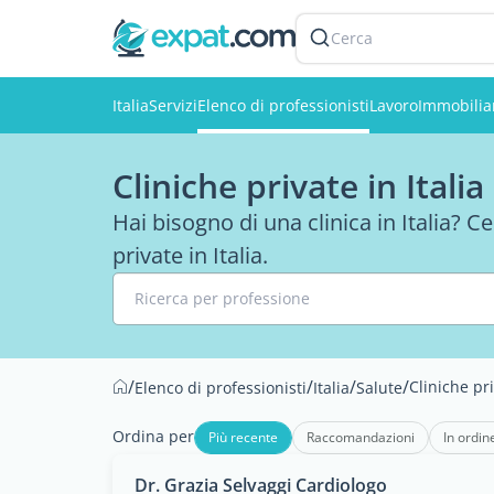
Cerca
Italia
Servizi
Elenco di professionisti
Lavoro
Immobilia
Cliniche private in Italia
Hai bisogno di una clinica in Italia? Ce
private in Italia.
Ricerca per professione
/
/
/
/
Cliniche pr
Elenco di professionisti
Italia
Salute
Ordina per
Più recente
Raccomandazioni
In ordin
Dr. Grazia Selvaggi Cardiologo