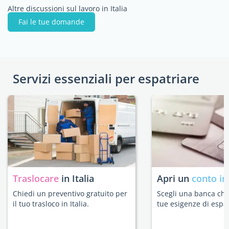
Altre discussioni sul lavoro in Italia
Fai le tue domande
Servizi essenziali per espatriare
Traslocare
in Italia
Apri un
conto in
Chiedi un preventivo gratuito per
Scegli una banca che 
il tuo trasloco in Italia.
tue esigenze di espat