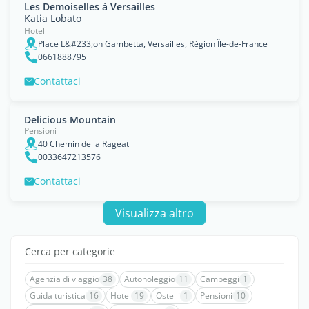
Les Demoiselles à Versailles
Katia Lobato
Hotel
Place L&#233;on Gambetta, Versailles, Région Île-de-France
0661888795
Contattaci
Delicious Mountain
Pensioni
40 Chemin de la Rageat
0033647213576
Contattaci
Visualizza altro
Cerca per categorie
Agenzia di viaggio
38
Autonoleggio
11
Campeggi
1
Guida turistica
16
Hotel
19
Ostelli
1
Pensioni
10