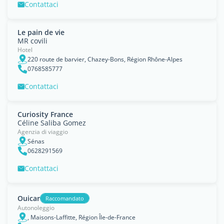
Contattaci
Le pain de vie
MR covili
Hotel
220 route de barvier, Chazey-Bons, Région Rhône-Alpes
0768585777
Contattaci
Curiosity France
Céline Saliba Gomez
Agenzia di viaggio
Sénas
0628291569
Contattaci
Ouicar
Raccomandato
Autonoleggio
, Maisons-Laffitte, Région Île-de-France