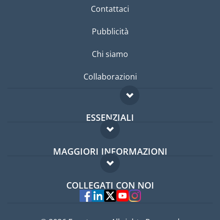
Contattaci
Pubblicità
Chi siamo
Collaborazioni
ESSENZIALI
Forum per expat
MAGGIORI INFORMAZIONI
Guida per expat
Domande frequenti
Lavori all'estero
COLLEGATI CON NOI
Esperti