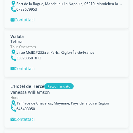
Port de la Rague, Mandelieu-La Napoule, 06210, Mandelieu-la-Napoule, Provence-Alpes-Côte d'Azur Region
0783679953
Contattaci
Vialala
Telma
Tour Operators
5 rue Moli&#232;re, Paris, Région Île-de-France
330983581813
Contattaci
L'Hotel de Hercé
Raccomandato
Vanessa Williamson
Hotel
19 Place de Cheverus, Mayenne, Pays de la Loire Region
645403050
Contattaci