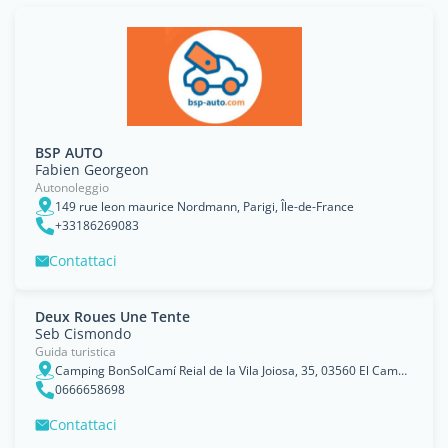
BSP AUTO
Fabien Georgeon
Autonoleggio
149 rue leon maurice Nordmann, Parigi, Île-de-France
+33186269083
Contattaci
Deux Roues Une Tente
Seb Cismondo
Guida turistica
Camping BonSolCamí Reial de la Vila Joiosa, 35, 03560 El Campello, Alicante, Espagne, Paris, R&eacute;gion &Icirc;le-de-France
0666658698
Contattaci