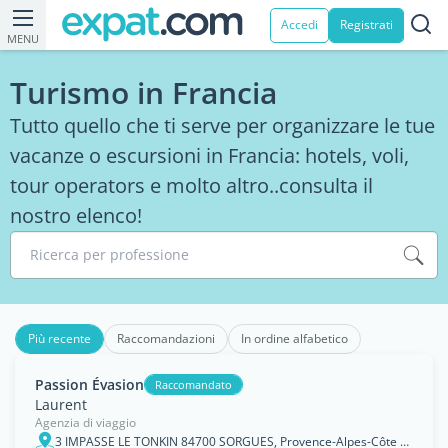
Accedi
Registrati
MENU
Turismo in Francia
Tutto quello che ti serve per organizzare le tue
vacanze o escursioni in Francia: hotels, voli,
tour operators e molto altro..consulta il
nostro elenco!
Ricerca per professione
Più recente
Raccomandazioni
In ordine alfabetico
Passion Évasion
Raccomandato
Laurent
Agenzia di viaggio
3 IMPASSE LE TONKIN 84700 SORGUES, Provence-Alpes-Côte d'Azur