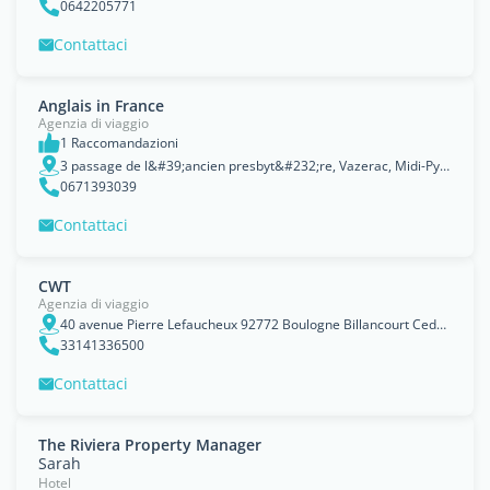
0642205771
Contattaci
Anglais in France
Agenzia di viaggio
1 Raccomandazioni
3 passage de l&#39;ancien presbyt&#232;re, Vazerac, Midi-Pyrénées
0671393039
Contattaci
CWT
Agenzia di viaggio
40 avenue Pierre Lefaucheux 92772 Boulogne Billancourt Cedex, Paris, Île-de-France Region
33141336500
Contattaci
The Riviera Property Manager
Sarah
Hotel