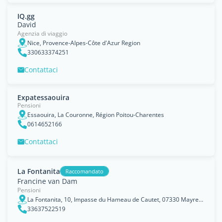
IQ.gg
David
Agenzia di viaggio
Nice, Provence-Alpes-Côte d'Azur Region
330633374251
Contattaci
Expatessaouira
Pensioni
Essaouira, La Couronne, Région Poitou-Charentes
0614652166
Contattaci
La Fontanita
Raccomandato
Francine van Dam
Pensioni
La Fontanita, 10, Impasse du Hameau de Cautet, 07330 Mayres, Ardèche, France, Rhône-Alpes Region
33637522519