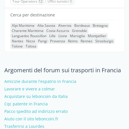
Tour Operators
12
Uffici turistici
1
Cerca per destinazione
Alpi Marittime
Alta Savoia
Alvernia
Bordeaux
Bretagna
Charente Marittima
Costa Azzurra
Grenoble
Languedoc Roussillon
Lille
Lione
Marsiglia
Montpellier
Nantes
Nizza
Parigi
Provenza
Reims
Rennes
Strasburgo
Tolone
Tolosa
Argomenti del forum sui trasporti in Francia
Amicizie durante l'espatrio in Francia
Lavorare e vivere a colmar
Acquistare su leboncoin da Italia
Cqc patente in Francia
Pacco spedito ad indirizzo errato
Aiuto con il sito leboncoin.fr
Trasferirsi a Lourdes