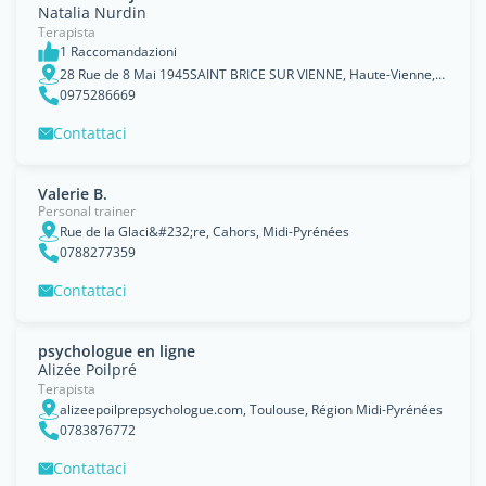
Natalia Nurdin
Terapista
1 Raccomandazioni
28 Rue de 8 Mai 1945SAINT BRICE SUR VIENNE, Haute-Vienne, Limousin Region
0975286669
Contattaci
Valerie B.
Personal trainer
Rue de la Glaci&#232;re, Cahors, Midi-Pyrénées
0788277359
Contattaci
psychologue en ligne
Alizée Poilpré
Terapista
alizeepoilprepsychologue.com, Toulouse, Région Midi-Pyrénées
0783876772
Contattaci