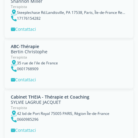
Shannon Miller
Terapista
Steeplechase Rd.Landisville, PA 17538, Paris, Île-de-France Region
17176154282
Contattaci
ABC-Thérapie
Bertin Christophe
Terapista
35 rue de l'ile de France
0601768909
Contattaci
Cabinet THEIA - Thérapie et Coaching
SYLVIE LAGRUE JACQUET
Terapista
42 bd de Port Royal 75005 PARIS, Région Île-de-France
0660985296
Contattaci