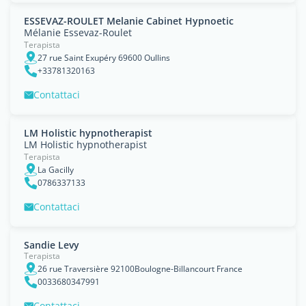
ESSEVAZ-ROULET Melanie Cabinet Hypnoetic
Mélanie Essevaz-Roulet
Terapista
27 rue Saint Exupéry 69600 Oullins
+33781320163
Contattaci
LM Holistic hypnotherapist
LM Holistic hypnotherapist
Terapista
La Gacilly
0786337133
Contattaci
Sandie Levy
Terapista
26 rue Traversière 92100Boulogne-Billancourt France
0033680347991
Contattaci