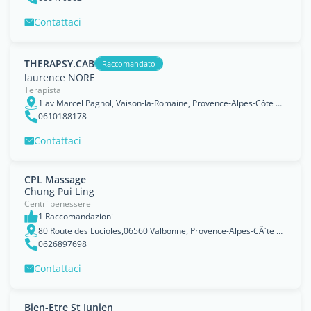
Contattaci
THERAPSY.CAB
Raccomandato
laurence NORE
Terapista
1 av Marcel Pagnol, Vaison-la-Romaine, Provence-Alpes-Côte d&#39;Azur
0610188178
Contattaci
CPL Massage
Chung Pui Ling
Centri benessere
1 Raccomandazioni
80 Route des Lucioles,06560 Valbonne, Provence-Alpes-CÃ´te d'Azur Region
0626897698
Contattaci
Bien-Etre St Junien