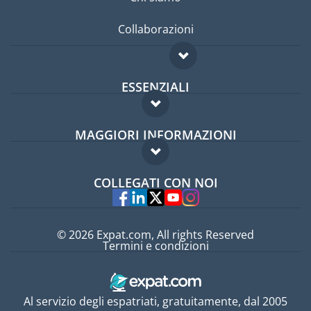
Collaborazioni
ESSENZIALI
Forum per expat
MAGGIORI INFORMAZIONI
Guida per expat
Domande frequenti
Lavori all'estero
COLLEGATI CON NOI
Esperti
© 2026 Expat.com, All rights Reserved
Termini e condizioni
Al servizio degli espatriati, gratuitamente, dal 2005