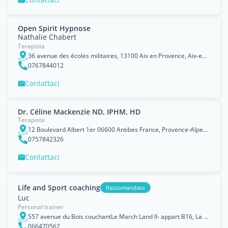
Open Spirit Hypnose
Nathalie Chabert
Terapista
36 avenue des écoles militaires, 13100 Aix en Provence, Aix-en-Provence, Provence-Alpes-C&ocirc;te d'Azur
0767844012
Contattaci
Dr. Céline Mackenzie ND, IPHM, HD
Terapista
12 Boulevard Albert 1er 06600 Antibes France, Provence-Alpes-Cote d'Azur Region
0757842326
Contattaci
Life and Sport coaching
Raccomandato
Luc
Personal trainer
557 avenue du Bois couchantLe March Land II- appart B16, La Grande-Motte, Languedoc-Roussillon
066470562