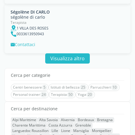
Ségolène DI CARLO
ségolène di carlo
Terapista
1 VILLA DES ROSES
0033613950943
Contattaci
Visualizza altro
Cerca per categorie
Centri benessere
5
Istituti di bellezza
25
Parrucchieri
10
Personal trainer
24
Terapista
50
Yoga
20
Cerca per destinazione
Alpi Marittime
Alta Savoia
Alvernia
Bordeaux
Bretagna
Charente Marittima
Costa Azzurra
Grenoble
Languedoc Roussillon
Lille
Lione
Marsiglia
Montpellier