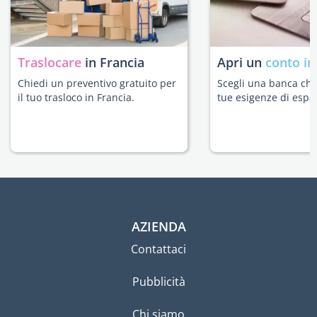
Traslocare
in Francia
Apri un
conto in
Chiedi un preventivo gratuito per
Scegli una banca che 
il tuo trasloco in Francia.
tue esigenze di espat
AZIENDA
Contattaci
Pubblicità
Chi siamo