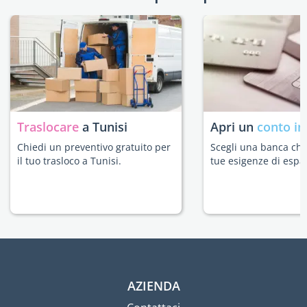
Traslocare
a Tunisi
Apri un
conto in
Chiedi un preventivo gratuito per
Scegli una banca che 
il tuo trasloco a Tunisi.
tue esigenze di espat
AZIENDA