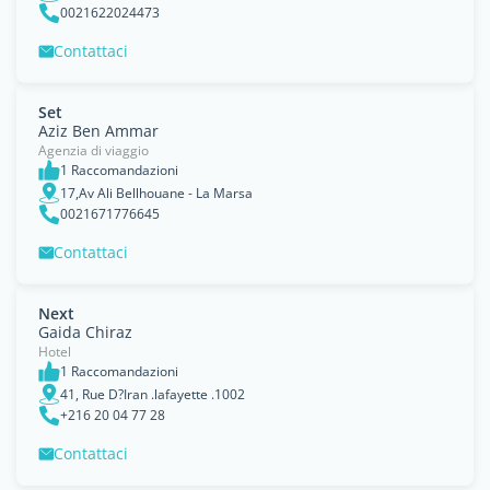
0021622024473
Contattaci
Set
Aziz Ben Ammar
Agenzia di viaggio
1 Raccomandazioni
17,Av Ali Bellhouane - La Marsa
0021671776645
Contattaci
Next
Gaida Chiraz
Hotel
1 Raccomandazioni
41, Rue D?Iran .lafayette .1002
+216 20 04 77 28
Contattaci