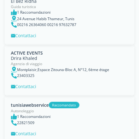
El Bez Ridha
Guida turistica
1 Raccomandazioni
24 Avenue Habib Thameur, Tunis
00216 26364060 00216 97632787
Contattaci
ACTIVE EVENTS
Drira Khaled
Agenzia di viaggio
Montplaisir,Espace Zitouna-Bloc A, N°12, 6ème étage
23403325
Contattaci
tunisiawebservice
Raccomandato
Autonoleggio
1 Raccomandazioni
22821509
Contattaci