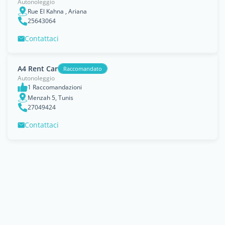
Autonoleggio
Rue El Kahna , Ariana
25643064
Contattaci
A4 Rent Car
Raccomandato
Autonoleggio
1 Raccomandazioni
Menzah 5, Tunis
27049424
Contattaci