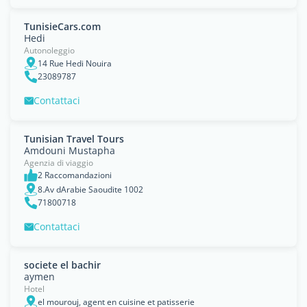
TunisieCars.com
Hedi
Autonoleggio
14 Rue Hedi Nouira
23089787
Contattaci
Tunisian Travel Tours
Amdouni Mustapha
Agenzia di viaggio
2 Raccomandazioni
8.Av dArabie Saoudite 1002
71800718
Contattaci
societe el bachir
aymen
Hotel
el mourouj, agent en cuisine et patisserie