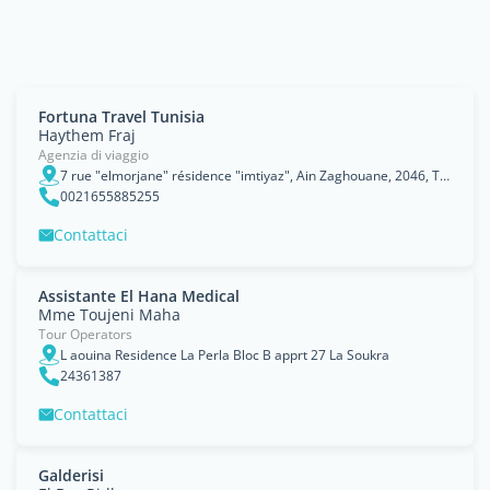
Fortuna Travel Tunisia
Haythem Fraj
Agenzia di viaggio
7 rue "elmorjane" résidence "imtiyaz", Ain Zaghouane, 2046, Tunis
0021655885255
Contattaci
Assistante El Hana Medical
Mme Toujeni Maha
Tour Operators
L aouina Residence La Perla Bloc B apprt 27 La Soukra
24361387
Contattaci
Galderisi