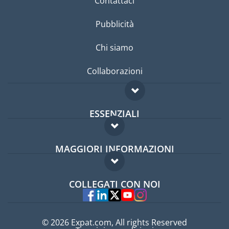
Contattaci
Pubblicità
Chi siamo
Collaborazioni
ESSENZIALI
Forum per expat
MAGGIORI INFORMAZIONI
Guida per expat
Domande frequenti
Lavori all'estero
COLLEGATI CON NOI
Esperti
© 2026 Expat.com, All rights Reserved