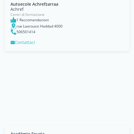
Autoecole Achrefzarraa
Achref
Centri di formazione
1 Raccomandazioni
rue Laaroussi Haddad 4000
506501414
Contattaci
Académie Fouzia