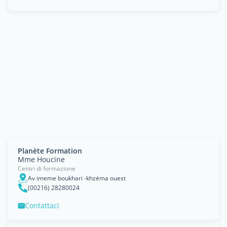
Planète Formation
Mme Houcine
Centri di formazione
Av imeme boukhari -khzéma ouest
(00216) 28280024
Contattaci