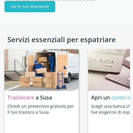
Fai le tue domande
Servizi essenziali per espatriare
Traslocare
a Susa
Apri un
conto in
Chiedi un preventivo gratuito per
Scegli una banca che 
il tuo trasloco a Susa.
tue esigenze di espat