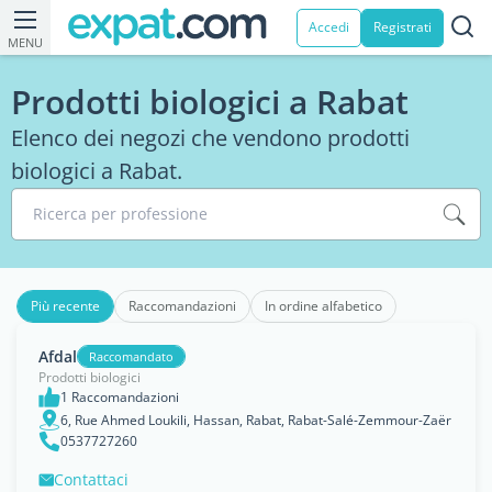
Accedi
Registrati
MENU
Prodotti biologici a Rabat
Elenco dei negozi che vendono prodotti
biologici a Rabat.
Ricerca per professione
Più recente
Raccomandazioni
In ordine alfabetico
Afdal
Raccomandato
Prodotti biologici
1 Raccomandazioni
6, Rue Ahmed Loukili, Hassan, Rabat, Rabat-Salé-Zemmour-Zaër
0537727260
Contattaci