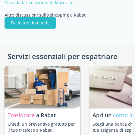
Cose da fare e vedere in Marocco
Altre discussioni sullo shopping a Rabat
Fai le tue domande
Servizi essenziali per espatriare
Traslocare
a Rabat
Apri un
conto in
Chiedi un preventivo gratuito per
Scegli una banca che 
il tuo trasloco a Rabat.
tue esigenze di espat