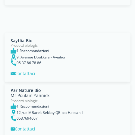
Saytlia-Bio
Prodotti biologici
1 Raccomandazioni
9, Avenue Doukkala - Aviation
05 37 86 78 86
Contattaci
Par Nature Bio
Mr Poulain Yannick
Prodotti biologici
1 Raccomandazioni
12,rue MBarek Bekkay QBibat Hassan II
0537694607
Contattaci