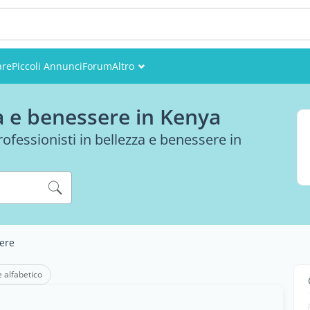
are
Piccoli Annunci
Forum
Altro
Eventi
za e benessere in Kenya
Utenti
professionisti in bellezza e benessere in
Foto
ere
e alfabetico