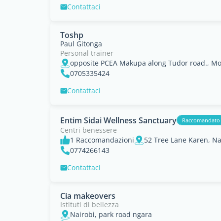
Contattaci
Toshp
Paul Gitonga
Personal trainer
opposite PCEA Makupa along Tudor road., 
0705335424
Contattaci
Entim Sidai Wellness Sanctuary
Raccomandato
Centri benessere
1 Raccomandazioni
52 Tree Lane Karen, Na
0774266143
Contattaci
Cia makeovers
Istituti di bellezza
Nairobi, park road ngara