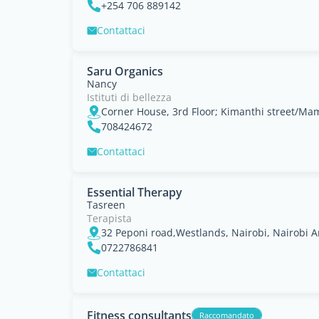
+254 706 889142
Contattaci
Saru Organics
Nancy
Istituti di bellezza
Corner House, 3rd Floor; Kimanthi street/Mam
708424672
Contattaci
Essential Therapy
Tasreen
Terapista
32 Peponi road,Westlands, Nairobi, Nairobi A
0722786841
Contattaci
Fitness consultants
Raccomandato