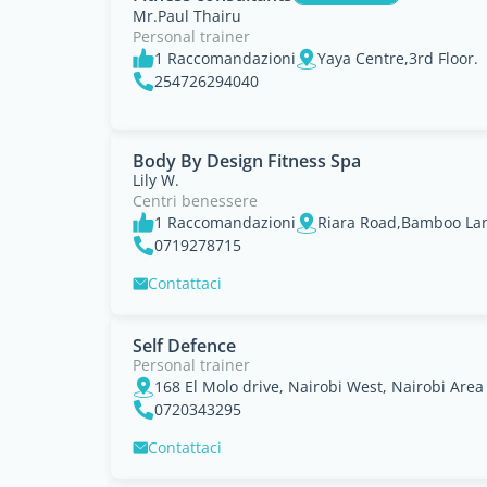
Mr.Paul Thairu
Personal trainer
1 Raccomandazioni
Yaya Centre,3rd Floor.
254726294040
Body By Design Fitness Spa
Lily W.
Centri benessere
1 Raccomandazioni
0719278715
Contattaci
Self Defence
Personal trainer
168 El Molo drive, Nairobi West, Nairobi Area
0720343295
Contattaci