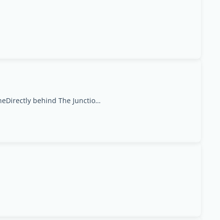
Riara Road,Bamboo LaneDirectly behind The Junction Mall, Lavington, Nairobi Area