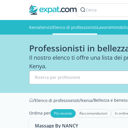
Cerca
Kenia
Servizi
Elenco di professionisti
Lavoro
Immobili
Professionisti in bellez
Il nostro elenco ti offre una lista dei 
Kenya.
Ricerca per professione
/
/
/
Bellezza e beness
Elenco di professionisti
Kenia
Ordina per
Più recente
Raccomandazioni
In ordin
Massage By NANCY