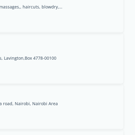
Ask for Maureen wairimu for facials ,waxing, massages,, haircuts, blowdry, Nairobi, Nairobi Area
s, Lavington,Box 4778-00100
 road, Nairobi, Nairobi Area