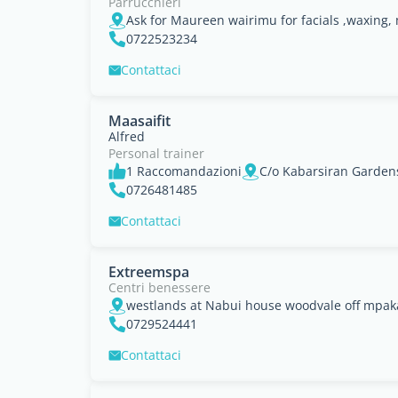
Parrucchieri
0722523234
Contattaci
Maasaifit
Alfred
Personal trainer
1 Raccomandazioni
C/o Kabarsiran Garden
0726481485
Contattaci
Extreemspa
Centri benessere
westlands at Nabui house woodvale off mpaka
0729524441
Contattaci