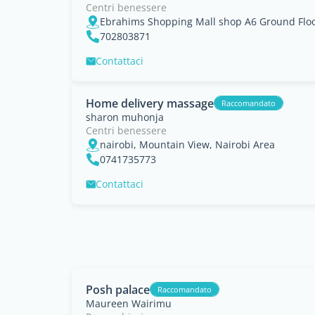
Centri benessere
702803871
Contattaci
Home delivery massage
Raccomandato
sharon muhonja
Centri benessere
nairobi, Mountain View, Nairobi Area
0741735773
Contattaci
Posh palace
Raccomandato
Maureen Wairimu