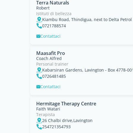
Terra Naturals
Robert
Istituti di bellezza
Kiambu Road, Thindigua, next to Delta Petrol 
0721788574
Contattaci
Maasafit Pro
Coach Alfred
Personal trainer
Kabarsiran Gardens, Lavington - Box 4778-001
0726481485
Contattaci
Hermitage Therapy Centre
Faith Watari
Terapista
26 Chalbi drive,Lavington
254721354793