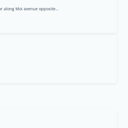
Ebrahims Shopping Mall shop A6 Ground Floor along Moi avenue opposite Sawa Mall, Nairobi Area