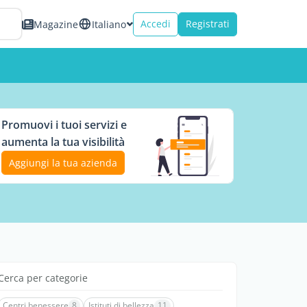
Accedi
Registrati
Magazine
Italiano
Promuovi i tuoi servizi e
aumenta la tua visibilità
Aggiungi la tua azienda
Cerca per categorie
Centri benessere
8
Istituti di bellezza
11