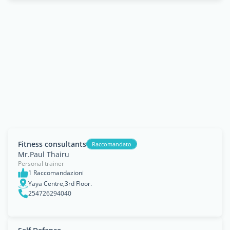
Fitness consultants
Raccomandato
Mr.Paul Thairu
Personal trainer
1 Raccomandazioni
Yaya Centre,3rd Floor.
254726294040