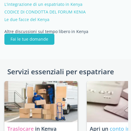
L'integrazione di un espatriato in Kenya
CODICE DI CONDOTTA DEL FORUM KENIA
Le due facce del Kenya
Altre discussioni sul tempo libero in Kenya
Fai le tue domande
Servizi essenziali per espatriare
Traslocare
in Kenya
Apri un
conto in