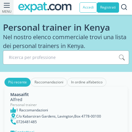
Accedi
Registrati
MENU
Personal trainer in Kenya
Nel nostro elenco commerciale trovi una lista
dei personal trainers in Kenya.
Ricerca per professione
Più recente
Raccomandazioni
In ordine alfabetico
Maasaifit
Alfred
Personal trainer
1 Raccomandazioni
C/o Kabarsiran Gardens, Lavington,Box 4778-00100
0726481485