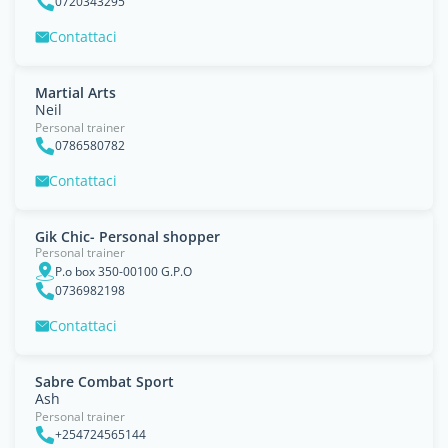
0720343295
Contattaci
Martial Arts
Neil
Personal trainer
0786580782
Contattaci
Gik Chic- Personal shopper
Personal trainer
P.o box 350-00100 G.P.O
0736982198
Contattaci
Sabre Combat Sport
Ash
Personal trainer
+254724565144