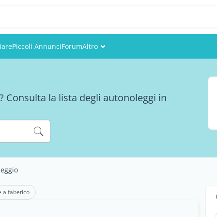
iare
Piccoli Annunci
Forum
Altro
Eventi
Utenti
 Consulta la lista degli autonoleggi in
Foto
leggio
e alfabetico