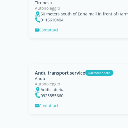
Tirunesh
Autonoleggio
0116610404
Contattaci
Andu transport service
Raccomandato
Andu
Autonoleggio
Addis abeba
0925355660
Contattaci