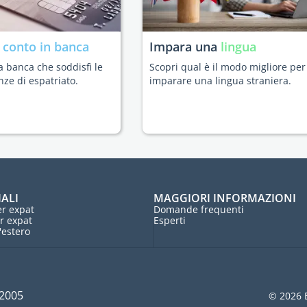
n
conto in banca
Impara una
lingua
a banca che soddisfi le
Scopri qual è il modo migliore per
nze di espatriato.
imparare una lingua straniera.
IALI
MAGGIORI INFORMAZIONI
r expat
Domande frequenti
r expat
Esperti
l'estero
 2005
© 2026 E