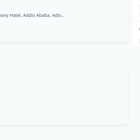
50 meters south of Edna mall in front of Harmony Hotel, Addis Ababa, Adis Abeba