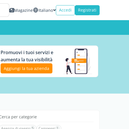
Accedi
Registrati
Magazine
Italiano
Promuovi i tuoi servizi e
aumenta la tua visibilità
Aggiungi la tua azienda
Cerca per categorie
Agenzia di viaggio
5
Campeggi
1