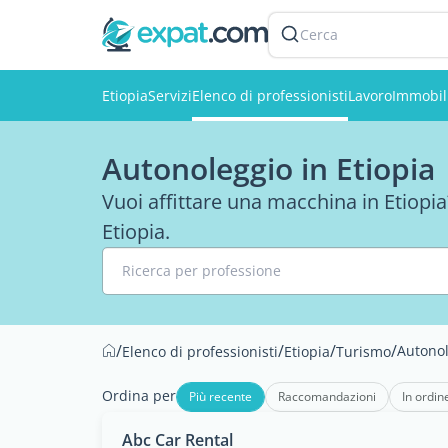
Cerca
Etiopia
Servizi
Elenco di professionisti
Lavoro
Immobil
Autonoleggio in Etiopia
Vuoi affittare una macchina in Etiopia?
Etiopia.
Ricerca per professione
/
/
/
/
Autono
Elenco di professionisti
Etiopia
Turismo
Ordina per
Più recente
Raccomandazioni
In ordin
Abc Car Rental