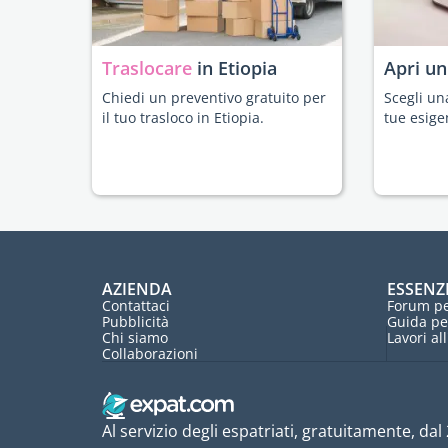
Traslocare
in Etiopia
Apri u
Chiedi un preventivo gratuito per
Scegli un
il tuo trasloco in Etiopia.
tue esige
AZIENDA
ESSENZ
Contattaci
Forum pe
Pubblicità
Guida pe
Chi siamo
Lavori al
Collaborazioni
Al servizio degli espatriati, gratuitamente, dal