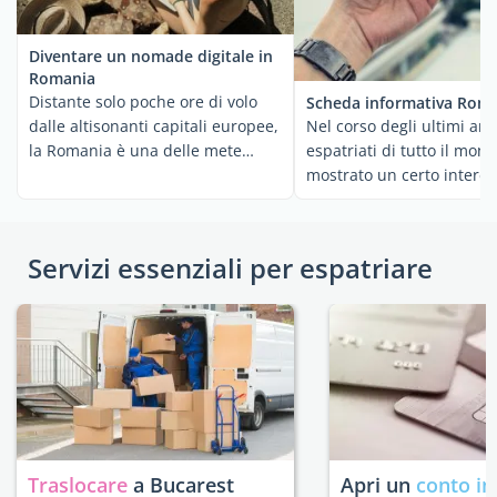
Diventare un nomade digitale in
Romania
Distante solo poche ore di volo
Scheda informativa Rom
Nel corso degli ultimi anni
dalle altisonanti capitali europee,
espatriati di tutto il mo
la Romania è una delle mete
mostrato un certo interes
meno ...
la Romania, ...
Servizi essenziali per espatriare
Traslocare
a Bucarest
Apri un
conto in