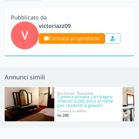
Pubblicato da
victoriazz09
V
Contatta proprietario
Annunci simili
Bucharest, Bucureşti
Camera privata con bagno
interno a 280 euro al mese
per studenti e giovani
professionisti.
Camere in affitto
lei 280