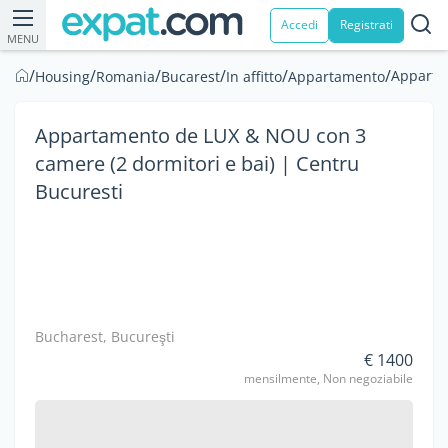
Accedi
Registrati
MENU
/
/
/
/
/
/
Appartam
Housing
Romania
Bucarest
In affitto
Appartamento
Appartamento de LUX & NOU con 3
camere (2 dormitori e bai) | Centru
Bucuresti
Bucharest, Bucureşti
€ 1400
mensilmente, Non negoziabile