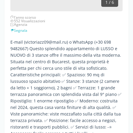
1 / 6
l'anno scorso
552 Visualizzazioni
Agenzia
Segnala
E-mail (victoriazz09@mail.ru) o WhatsApp (+30 698
9482667) Questo splendido appartamento di LUSSO e
NUOVO di 3 stanze offre il massimo della vita moderna.
Situata nel centro di Bucarest, questa proprietà è
perfetta per chi cerca uno stile di vita sofisticato.
Caratteristiche principali: ✅ Spazioso: 90 mq di
lussuoso spazio abitativo ✅ Stanze: 3 stanze (2 camere
da letto + 1 soggiorno), 2 bagni ✅ Terrazze: 1 grande
terrazza panoramica con splendida vista dal 9° piano ✅
Ripostiglio: 1 enorme ripostiglio ✅ Moderno: costruita
nel 2024, questa casa vanta finiture di alta qualità. ✅
Viste panoramiche: viste mozzafiato sulla città dalla tua
terrazza privata. ✅ Posizione: facile accesso a negozi,
ristoranti e trasporti pubblici. ✅ Servizi di lusso: -⭐️