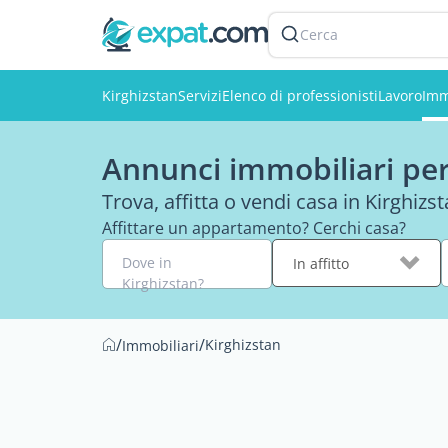
Cerca
Kirghizstan
Servizi
Elenco di professionisti
Lavoro
Imm
Annunci immobiliari per 
Trova, affitta o vendi casa in Kirghizs
Affittare un appartamento? Cerchi casa?
Dove in
In affitto
Kirghizstan?
/
/
Kirghizstan
Immobiliari