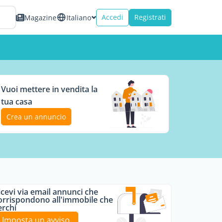
Accedi
Registrati
Magazine
Italiano
Vuoi mettere in vendita la
tua casa
Crea un annuncio
icevi via email annunci che
orrispondono all'immobile che
erchi
Imposta un avviso