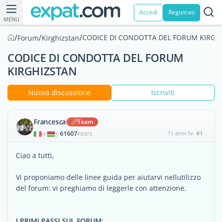
Accedi
Registrati
MENU
/
/
/
CODICE DI CONDOTTA DEL FORUM KIRGH
Forum
Kirghizstan
CODICE DI CONDOTTA DEL FORUM
KIRGHIZSTAN
Nuova discussione
Iscriviti
Francesca
Team
61607
11 anni fa
#1
|
POSTS
Ciao a tutti,
Vi proponiamo delle linee guida per aiutarvi nellutilizzo
del forum: vi preghiamo di leggerle con attenzione.
I PRIMI PASSI SUL FORUM: