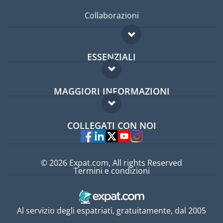
Collaborazioni
ESSENZIALI
Forum per expat
MAGGIORI INFORMAZIONI
Guida per expat
Domande frequenti
Lavori all'estero
COLLEGATI CON NOI
Esperti
© 2026 Expat.com, All rights Reserved
Termini e condizioni
Al servizio degli espatriati, gratuitamente, dal 2005