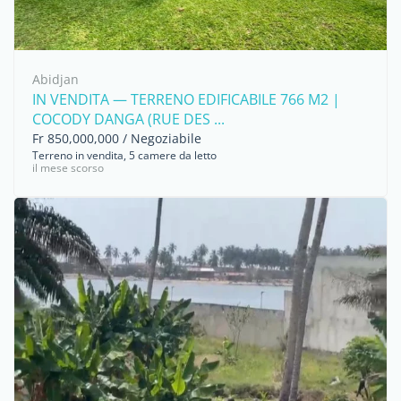
Abidjan
IN VENDITA — TERRENO EDIFICABILE 766 M2 |
COCODY DANGA (RUE DES ...
Fr 850,000,000 / Negoziabile
Terreno in vendita, 5 camere da letto
il mese scorso