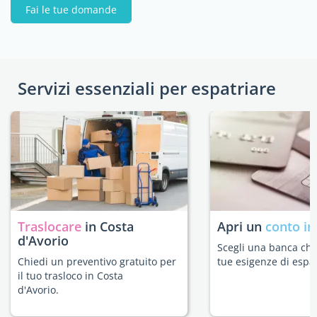
Fai le tue domande
Servizi essenziali per espatriare
Traslocare
in Costa
Apri un
conto in
d'Avorio
Scegli una banca che 
Chiedi un preventivo gratuito per
tue esigenze di espat
il tuo trasloco in Costa
d'Avorio.