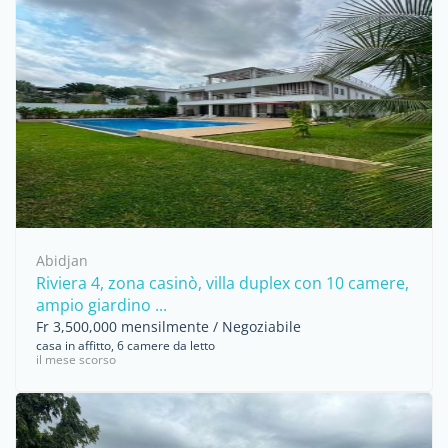
Abidjan
Riviera 4, zona casinò, villa duplex con 10 camere,
ampio giardino ...
Fr 3,500,000 mensilmente / Negoziabile
casa in affitto, 6 camere da letto
il mese scorso