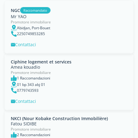
NGC
Raccomandato
Mr YAO
Promotore immobiliare
Abidjan, Port-Bouet
2250749853285
Contattaci
Ciphine logement et services
Amea kouadio
Promotore immobiliare
1 Raccomandazioni
01 bp 343 abj 01
0779743593
Contattaci
NKCI (Nour Kobake Construction Immobilière)
Fatou SIDIBE
Promotore immobiliare
2 Raccomandazioni