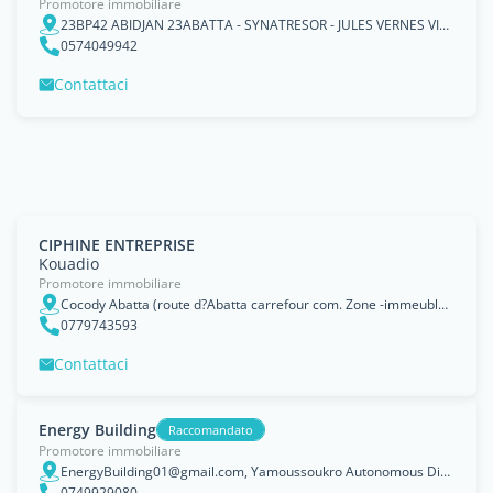
Promotore immobiliare
23BP42 ABIDJAN 23ABATTA - SYNATRESOR - JULES VERNES VILLA 120, Lagunes
0574049942
Contattaci
CIPHINE ENTREPRISE
Kouadio
Promotore immobiliare
Cocody Abatta (route d?Abatta carrefour com. Zone -immeuble BIRO ADINGRA 2ème étage APPT.B1)
0779743593
Contattaci
Energy Building
Raccomandato
Promotore immobiliare
EnergyBuilding01@gmail.com, Yamoussoukro Autonomous District
0749929080