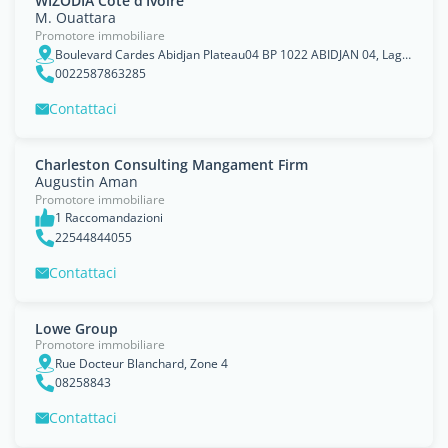
WIZODIA Côte d'Ivoire
M. Ouattara
Promotore immobiliare
Boulevard Cardes Abidjan Plateau04 BP 1022 ABIDJAN 04, Lagunes
0022587863285
Contattaci
Charleston Consulting Mangament Firm
Augustin Aman
Promotore immobiliare
1 Raccomandazioni
22544844055
Contattaci
Lowe Group
Promotore immobiliare
Rue Docteur Blanchard, Zone 4
08258843
Contattaci