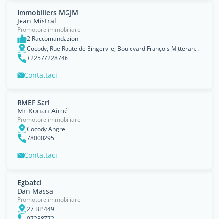
Immobiliers MGJM
Jean Mistral
Promotore immobiliare
2 Raccomandazioni
Cocody, Rue Route de Bingervlle, Boulevard François Mitterand, Lagunes
+22577228746
Contattaci
RMEF Sarl
Mr Konan Aimé
Promotore immobiliare
Cocody Angre
78000295
Contattaci
Egbatci
Dan Massa
Promotore immobiliare
27 BP 449
07288772