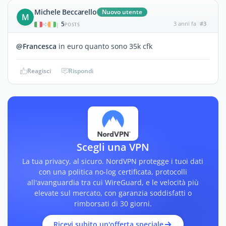
Michele Beccarello
Nuovo utente
M
5
3 anni fa
#3
|
POSTS
@Francesca
in euro quanto sono 35k cfk
Reagisci
Rispondi
Scegli una VPN
La tua privacy, al sicuro. NordVPN protegge i tuoi dati
con una politica no-log certificata, protocolli
all'avanguardia tra cui WireGuard, e le velocità più
elevate sul mercato, con garanzia soddisfatti o
rimborsati di 30 giorni.
Ricevi subito un'offerta speciale