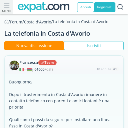
Accedi
Registrati
MENU
/
/
/
La telefonia in Costa d'Avorio
Forum
Costa d'Avorio
La telefonia in Costa d'Avorio
Nuova discussione
Iscriviti
Francesca
Team
61605
10 anni fa
#1
|
POSTS
Buongiorno,
Dopo il trasferimento in Costa d'Avorio rimanere in
contatto telefonico con parenti e amici lontani è una
priorità.
Quali sono i passi da seguire per installare una linea
fissa in Costa d'Avorio?