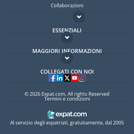
Collaborazioni
ESSENZIALI
Forum per expat
MAGGIORI INFORMAZIONI
Guida per expat
Domande frequenti
Lavori all'estero
COLLEGATI CON NOI
Esperti
© 2026 Expat.com, All rights Reserved
Termini e condizioni
Al servizio degli espatriati, gratuitamente, dal 2005