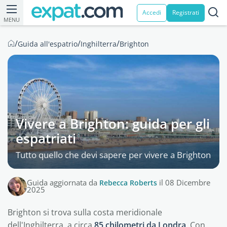
Accedi
Registrati
MENU
/
/
/
Guida all'espatrio
Inghilterra
Brighton
Vivere a Brighton: guida per gli
espatriati
Tutto quello che devi sapere per vivere a Brighton
Guida aggiornata da
Rebecca Roberts
il 08 Dicembre
2025
Brighton si trova sulla costa meridionale
dell'Inghilterra, a circa
85 chilometri da Londra
. Con