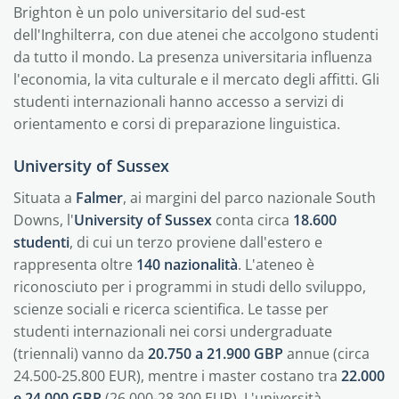
Brighton è un polo universitario del sud-est
dell'Inghilterra, con due atenei che accolgono studenti
da tutto il mondo. La presenza universitaria influenza
l'economia, la vita culturale e il mercato degli affitti. Gli
studenti internazionali hanno accesso a servizi di
orientamento e corsi di preparazione linguistica.
University of Sussex
Situata a
Falmer
, ai margini del parco nazionale South
Downs, l'
University of Sussex
conta circa
18.600
studenti
, di cui un terzo proviene dall'estero e
rappresenta oltre
140 nazionalità
. L'ateneo è
riconosciuto per i programmi in studi dello sviluppo,
scienze sociali e ricerca scientifica. Le tasse per
studenti internazionali nei corsi undergraduate
(triennali) vanno da
20.750 a 21.900 GBP
annue (circa
24.500-25.800 EUR), mentre i master costano tra
22.000
e 24.000 GBP
(26.000-28.300 EUR). L'università