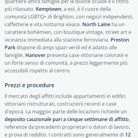
quartiere attira famiglie per le buone scuole e il ritmo
più rilassato.
Kemptown
, a est, è il cuore della
comunità LGBTQ+ di Brighton, con negozi indipendenti,
caffetterie e vita notturna vivace.
North Laine
ha un
carattere bohémien, con boutique vintage, street art e
vicinanza immediata alla stazione ferroviaria.
Preston
Park
dispone di ampi spazi verdi ed è adatto alle
famiglie.
Hanover
presenta case vittoriane colorate e
un forte senso di comunità, a prezzi leggermente più
accessibili rispetto al centro.
Prezzi e procedure
Il mercato degli affitti include appartamenti in edifici
vittoriani ristrutturati, costruzioni recenti e case
d'epoca. La maggior parte delle locazioni richiede un
deposito cauzionale pari a cinque settimane di affitto
,
referenze da precedenti proprietari o datori di lavoro,
e prova di reddito. I contratti sono generalmente di
12