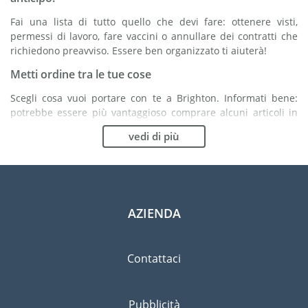
Fai una lista di tutto quello che devi fare: ottenere visti,
permessi di lavoro, fare vaccini o annullare dei contratti che
richiedono preavviso. Essere ben organizzato ti aiuterà!
Metti ordine tra le tue cose
Scegli cosa vuoi portare con te a Brighton. Informati bene:
potrebbe essere più vantaggioso comprare alcuni articoli in
loco.
vedi di più
Scegli la compagnia di traslochi più adatta ad
organizzare il tuo trasferimento a Brighton
Organismi indipendenti come la FIDI ti aiutano nella ricerca di
società di traslochi.
AZIENDA
Previeni il rischio di danni
Eliminare il rischio non è possibile quindi un'assicurazione
Contattaci
per danni materiali è altamente raccomandata.
Pubblicità