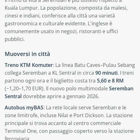
Il ritmo di vita a Seremban è più disteso rispetto a
Kuala Lumpur. La popolazione, composta da malesi,
cinesi e indiani, conferisce alla città una varietà
gastronomica e culturale evidente. L'inglese è
comunemente usato in negozi, ristoranti e uffici
pubblici.
Muoversi in città
Treno KTM Komuter
: La linea Batu Caves–Pulau Sebang
collega Seremban a KL Sentral in circa
90 minuti
. I treni
partono ogni ora e il biglietto costa tra
5,60 e 8 RM
(~1,20–1,70 EUR). Il nuovo polo multimodale
Seremban
Sentral
dovrebbe aprire a gennaio 2026.
Autobus myBAS
: La rete locale serve Seremban e le
zone limitrofe, incluse Nilai e Port Dickson. La stazione
principale si trova accanto al centro commerciale
Terminal One, con passaggio coperto verso la stazione
ferroviaria.