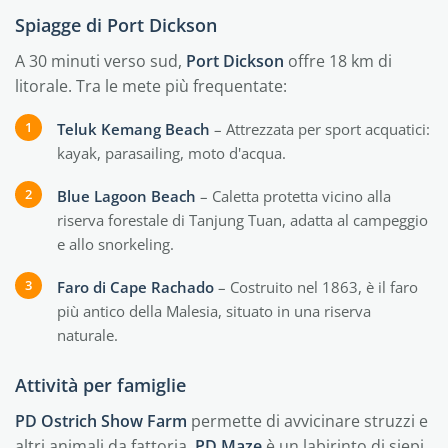
Spiagge di Port Dickson
A 30 minuti verso sud,
Port Dickson
offre 18 km di
litorale. Tra le mete più frequentate:
Teluk Kemang Beach
– Attrezzata per sport acquatici:
kayak, parasailing, moto d'acqua.
Blue Lagoon Beach
– Caletta protetta vicino alla
riserva forestale di Tanjung Tuan, adatta al campeggio
e allo snorkeling.
Faro di Cape Rachado
– Costruito nel 1863, è il faro
più antico della Malesia, situato in una riserva
naturale.
Attività per famiglie
PD Ostrich Show Farm
permette di avvicinare struzzi e
altri animali da fattoria.
PD Maze
è un labirinto di siepi