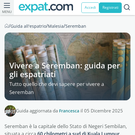
Accedi
Registrati
MENU
/
/
/
Guida all'espatrio
Malesia
Seremban
Vivere a Seremban: guida per
gli espatriati
Tutto quello che devi sapere per vivere a
Seremban
Guida aggiornata da
Francesca
il 05 Dicembre 2025
Seremban è la capitale dello Stato di Negeri Sembilan,
situata a circa
60 chilometri a sud di Kuala Lumpur
.