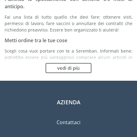
anticipo.
Fai una lista di tutto quello che devi fare: ottenere visti,
permessi di lavoro, fare vaccini o annullare dei contratti che
richiedono preavviso. Essere ben organizzato ti aiuterà!
Metti ordine tra le tue cose
Scegli cosa vuoi portare con te a Seremban. Informati bene:
potrebbe essere più vantaggioso comprare alcuni articoli in
loco.
vedi di più
Scegli la compagnia di traslochi più adatta ad
organizzare il tuo trasferimento a Seremban
Organismi indipendenti come la FIDI ti aiutano nella ricerca di
società di traslochi.
AZIENDA
Previeni il rischio di danni
Eliminare il rischio non è possibile quindi un'assicurazione
Contattaci
per danni materiali è altamente raccomandata.