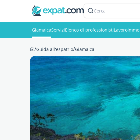
Cerca
Giamaica
Servizi
Elenco di professionisti
Lavoro
Immob
/
/
Guida all'espatrio
Giamaica