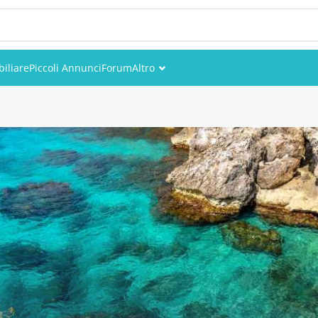
iliare
Piccoli Annunci
Forum
Altro
Eventi
Utenti
Foto