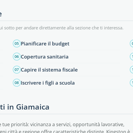
e
ui sotto per andare direttamente alla sezione che ti interessa.
Pianificare il budget
05
Copertura sanitaria
06
Capire il sistema fiscale
07
Iscrivere i figli a scuola
08
ati in Giamaica
tue priorità: vicinanza a servizi, opportunità lavorative,
gni città e regione offre caratteristiche distinte. Kingston è