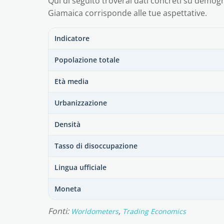
Qui di seguito troverai dati concreti su demogra
Giamaica corrisponde alle tue aspettative.
Indicatore
Popolazione totale
Età media
Urbanizzazione
Densità
Tasso di disoccupazione
Lingua ufficiale
Moneta
Fonti:
,
Worldometers
Trading Economics