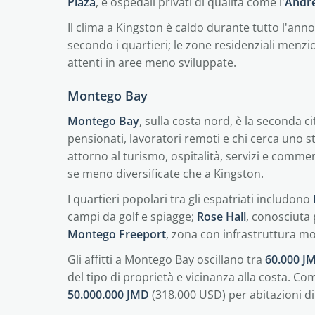
Plaza
, e ospedali privati di qualità come l'
Andre
Il clima a Kingston è caldo durante tutto l'ann
secondo i quartieri; le zone residenziali men
attenti in aree meno sviluppate.
Montego Bay
Montego Bay
, sulla costa nord, è la seconda c
pensionati, lavoratori remoti e chi cerca uno sti
attorno al turismo, ospitalità, servizi e commer
se meno diversificate che a Kingston.
I quartieri popolari tra gli espatriati includono
campi da golf e spiagge;
Rose Hall
, conosciuta 
Montego Freeport
, zona con infrastruttura m
Gli affitti a Montego Bay oscillano tra
60.000 J
del tipo di proprietà e vicinanza alla costa. 
50.000.000 JMD
(318.000 USD) per abitazioni di 