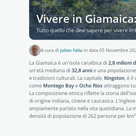
Vivere in Giamaica:
Tutto quello che devi sapere per vivere in
A cura di
Julien Faliu
in data 05 Novembre 20
La Giamaica è un'isola caraibica di
2,8 milioni d
un'età mediana di
32,8 anni
e una popolazione
e tradizioni culturali. La capitale,
Kingston
, è i
come
Montego Bay
e
Ocho Rios
attraggono tur
La composizione etnica riflette la storia dell'i
di origine indiana, cinese e caucasica. L'inglese
ampiamente parlato nella vita quotidiana. La m
densità di popolazione di 262 persone per km²