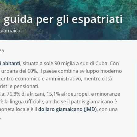
 guida per gli espatriati
 Giamaica
25
i abitanti
, situata a sole 90 miglia a sud di Cuba. Con
 urbana del 60%, il paese combina sviluppo moderno
l centro economico e amministrativo, mentre città
isti e pensionati.
sola: 76,3% di africani, 15,1% afroeuropei, e minoranze
 è la lingua ufficiale, anche se il patois giamaicano è
oneta locale è il
dollaro giamaicano (JMD)
, con una
.