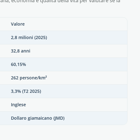
fia, economia e qualità della vita per valutare se la
Valore
2,8 milioni (2025)
32,8 anni
60,15%
262 persone/km²
3,3% (T2 2025)
Inglese
Dollaro giamaicano (JMD)