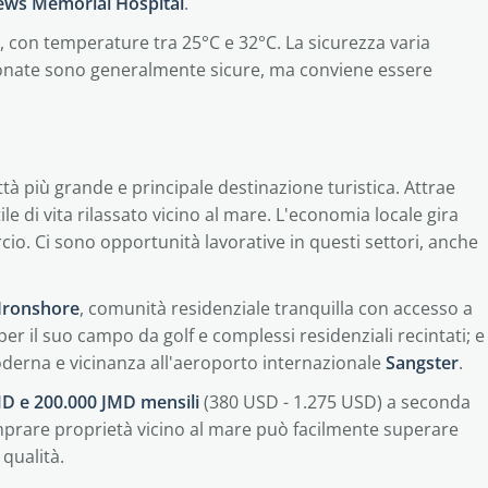
ws Memorial Hospital
.
o, con temperature tra 25°C e 32°C. La sicurezza varia
zionate sono generalmente sicure, ma conviene essere
ittà più grande e principale destinazione turistica. Attrae
le di vita rilassato vicino al mare. L'economia locale gira
cio. Ci sono opportunità lavorative in questi settori, anche
Ironshore
, comunità residenziale tranquilla con accesso a
per il suo campo da golf e complessi residenziali recintati; e
oderna e vicinanza all'aeroporto internazionale
Sangster
.
MD e 200.000 JMD mensili
(380 USD - 1.275 USD) a seconda
Comprare proprietà vicino al mare può facilmente superare
qualità.