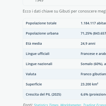
1949
Ecco i dati chiave su Gibuti per conoscere megl
Popolazione totale
1.184.117 abita
Popolazione urbana
71,25% (843.657
Età media
24,9 anni
Lingue ufficiali
Francese e ara
Lingue nazionali
Somalo (60%), a
Valuta
Franco gibutiano
Superficie
23.200 km²
Crescita del PIL (2025)
6,6% (proiezion
Fonti:
,
,
Statistics Times
Worldometer
Trading Econo