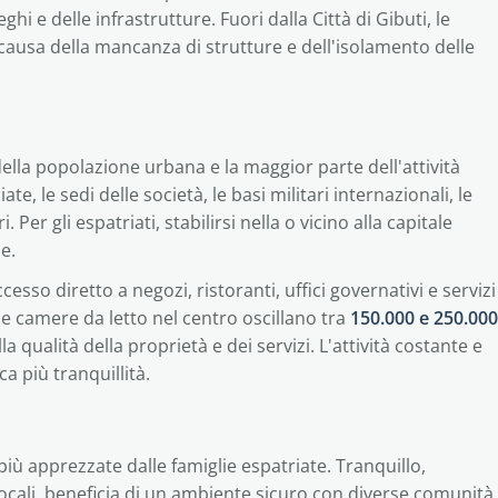
hi e delle infrastrutture. Fuori dalla Città di Gibuti, le
 causa della mancanza di strutture e dell'isolamento delle
la popolazione urbana e la maggior parte dell'attività
, le sedi delle società, le basi militari internazionali, le
. Per gli espatriati, stabilirsi nella o vicino alla capitale
e.
cesso diretto a negozi, ristoranti, uffici governativi e servizi
ue camere da letto nel centro oscillano tra
150.000 e 250.000
 qualità della proprietà e dei servizi. L'attività costante e
a più tranquillità.
 più apprezzate dalle famiglie espatriate. Tranquillo,
locali, beneficia di un ambiente sicuro con diverse comunità