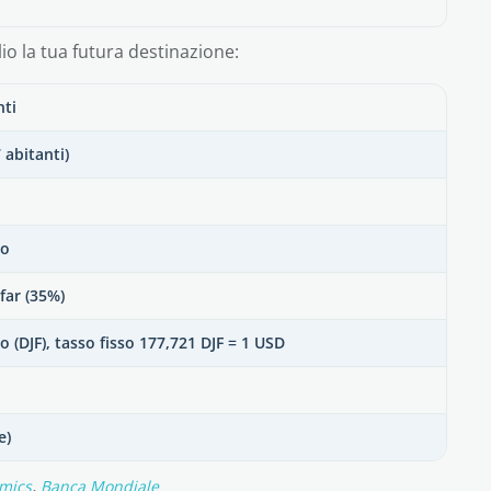
io la tua futura destinazione:
nti
 abitanti)
bo
far (35%)
 (DJF), tasso fisso 177,721 DJF = 1 USD
e)
,
mics
Banca Mondiale