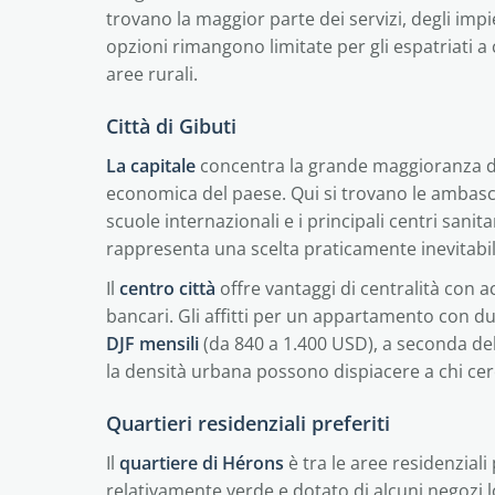
trovano la maggior parte dei servizi, degli impieg
opzioni rimangono limitate per gli espatriati a
aree rurali.
Città di Gibuti
La capitale
concentra la grande maggioranza del
economica del paese. Qui si trovano le ambasciate
scuole internazionali e i principali centri sanitari
rappresenta una scelta praticamente inevitabil
Il
centro città
offre vantaggi di centralità con ac
bancari. Gli affitti per un appartamento con d
DJF mensili
(da 840 a 1.400 USD), a seconda della
la densità urbana possono dispiacere a chi cerc
Quartieri residenziali preferiti
Il
quartiere di Hérons
è tra le aree residenziali
relativamente verde e dotato di alcuni negozi 