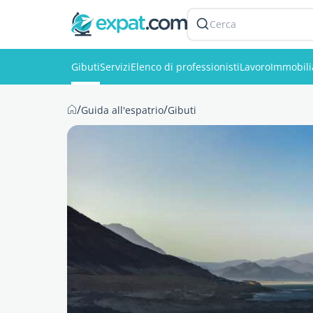
Cerca
Gibuti
Servizi
Elenco di professionisti
Lavoro
Immobili
/
/
Guida all'espatrio
Gibuti