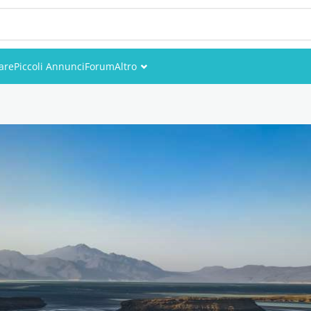
are
Piccoli Annunci
Forum
Altro
Eventi
Utenti
Foto