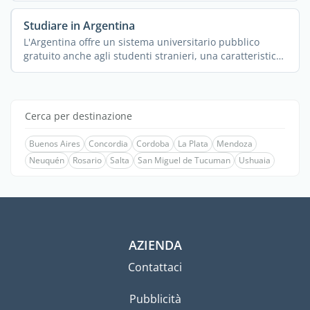
Studiare in Argentina
L'Argentina offre un sistema universitario pubblico
gratuito anche agli studenti stranieri, una caratteristica
...
Cerca per destinazione
Buenos Aires
Concordia
Cordoba
La Plata
Mendoza
Neuquén
Rosario
Salta
San Miguel de Tucuman
Ushuaia
AZIENDA
Contattaci
Pubblicità