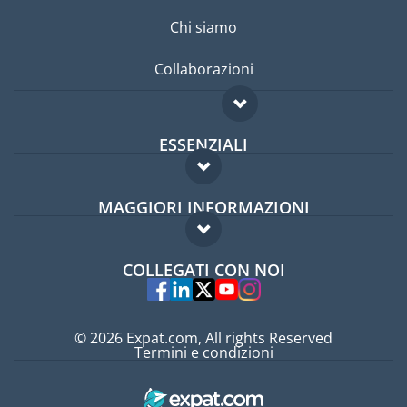
Chi siamo
Collaborazioni
ESSENZIALI
Forum per expat
MAGGIORI INFORMAZIONI
Guida per expat
Domande frequenti
Lavori all'estero
COLLEGATI CON NOI
Esperti
© 2026 Expat.com, All rights Reserved
Termini e condizioni