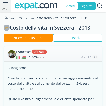
Accedi
Registrati
MENU
/
/
/
Costo della vita in Svizzera - 2018
Forum
Svizzera
Costo della vita in Svizzera - 2018
Nuova discussione
Iscriviti
Francesca
Team
61605
8 anni fa
#1
|
POSTS
Buongiorno,
Chiediamo il vostro contributo per un aggiornamento sul
costo della vita e sullaumento dei prezzi in Svizzera
nellultimo anno.
Qualè il vostro budget mensile e quanto spendete per: