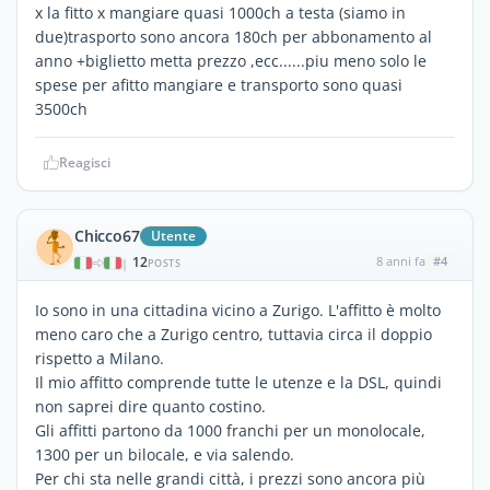
x la fitto x mangiare quasi 1000ch a testa (siamo in
due)trasporto sono ancora 180ch per abbonamento al
anno +biglietto metta prezzo ,ecc......piu meno solo le
spese per afitto mangiare e transporto sono quasi
3500ch
Reagisci
Chicco67
Utente
12
8 anni fa
#4
|
POSTS
Io sono in una cittadina vicino a Zurigo. L'affitto è molto
meno caro che a Zurigo centro, tuttavia circa il doppio
rispetto a Milano.
Il mio affitto comprende tutte le utenze e la DSL, quindi
non saprei dire quanto costino.
Gli affitti partono da 1000 franchi per un monolocale,
1300 per un bilocale, e via salendo.
Per chi sta nelle grandi città, i prezzi sono ancora più