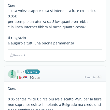
Ciao
scusa volevo sapere cosa si intende La luce costa circa
0.05€
per esempio un utenza da 8 kw quanto verrebbe,
e la linea internet fibbra al mese quanto costa?
ti ringrazio
e auguro a tutti una buona permanenza
Reagisci
liliux
Utente
10
9 anni fa
#4
|
POSTS
Ciao,
0,05 centesimi di € circa più Iva a scatto kWh, per la fibra
non saprei se esiste l'impianto a Belgrado ma credo di sì
e che raggiunga molte zone...