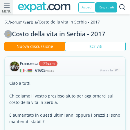
Accedi
Registrati
MENU
/
/
/
Costo della vita in Serbia - 2017
Forum
Serbia
Costo della vita in Serbia - 2017
Nuova discussione
Iscriviti
Francesca
Team
61605
9 anni fa
#1
|
POSTS
Ciao a tutti,
Chiediamo il vostro prezioso aiuto per aggiornarci sul
costo della vita in Serbia.
È aumentato in questi ultimi anni oppure i prezzi si sono
mantenuti stabili?