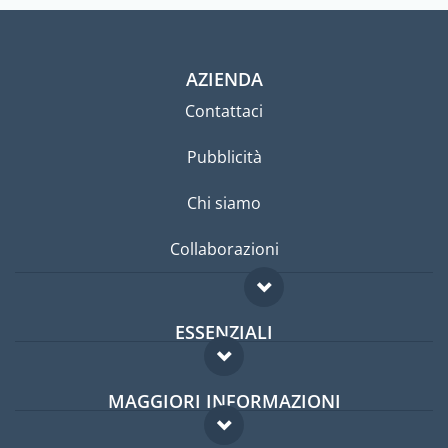
AZIENDA
Contattaci
Pubblicità
Chi siamo
Collaborazioni
ESSENZIALI
Forum per expat
MAGGIORI INFORMAZIONI
Guida per expat
Domande frequenti