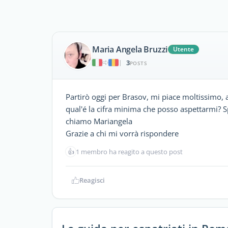
Maria Angela Bruzzi
Utente
3
|
POSTS
Partirò oggi per Brasov, mi piace moltissimo, 
qual'é la cifra minima che posso aspettarmi? 
chiamo Mariangela
Grazie a chi mi vorrà rispondere
👍
1 membro ha reagito a questo post
Reagisci