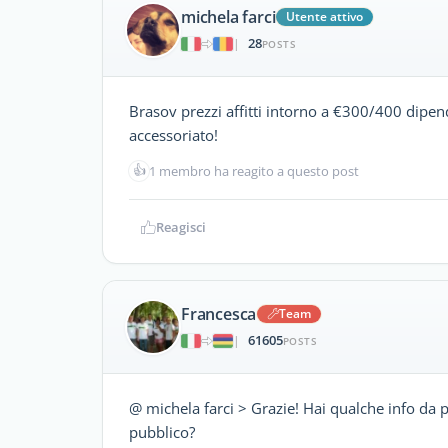
michela farci
Utente attivo
28
|
POSTS
Brasov prezzi affitti intorno a €300/400 dip
accessoriato!
👍
1 membro ha reagito a questo post
Reagisci
Francesca
Team
61605
|
POSTS
@ michela farci > Grazie! Hai qualche info da p
pubblico?