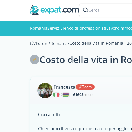
Cerca
Romania
Servizi
Elenco di professionisti
Lavoro
Immob
/
/
/
Costo della vita in Romania - 2
Forum
Romania
Costo della vita in R
Francesca
Team
61605
|
POSTS
Ciao a tutti,
Chiediamo il vostro prezioso aiuto per aggiorna