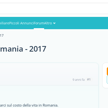
iliare
Piccoli Annunci
Forum
Altro
Eventi
017
Utenti
omania - 2017
Foto
#1
9 anni fa
rci sul costo della vita in Romania.