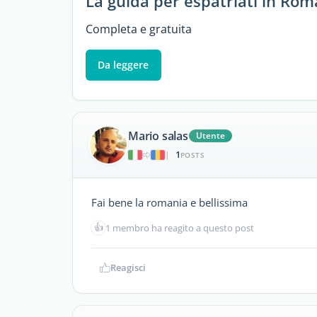
La guida per espatriati in Rom
Completa e gratuita
Da leggere
Mario salas
Utente
1
|
POSTS
Fai bene la romania e bellissima
👍
1 membro ha reagito a questo post
Reagisci