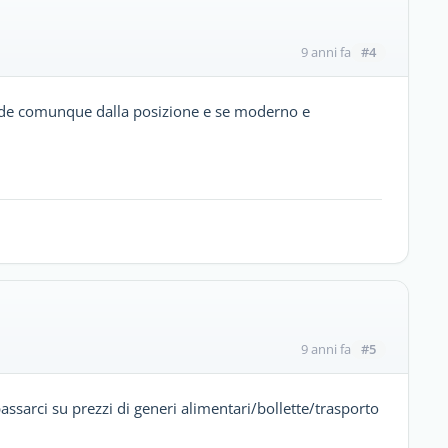
#4
9 anni fa
ende comunque dalla posizione e se moderno e
#5
9 anni fa
assarci su prezzi di generi alimentari/bollette/trasporto