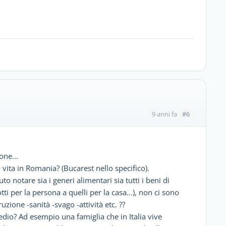
#6
9 anni fa
one...
a vita in Romania? (Bucarest nello specifico).
to notare sia i generi alimentari sia tutti i beni di
i per la persona a quelli per la casa...), non ci sono
truzione -sanità -svago -attività etc. ??
edio? Ad esempio una famiglia che in Italia vive