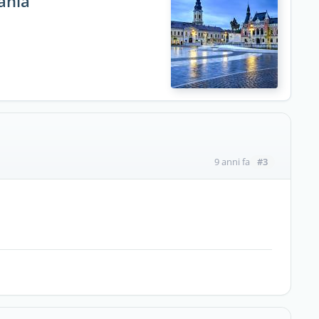
ania
#3
9 anni fa