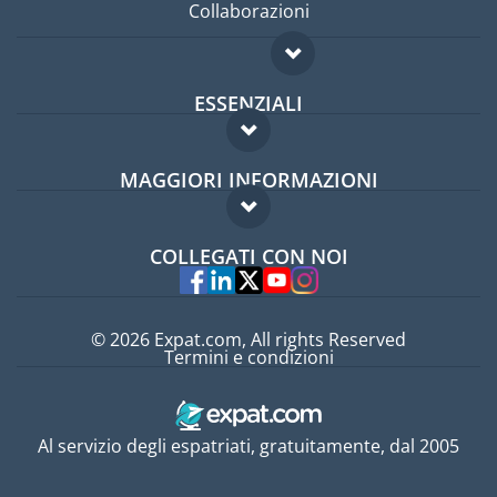
Collaborazioni
ESSENZIALI
Forum per expat
MAGGIORI INFORMAZIONI
Guida per expat
Domande frequenti
Lavori all'estero
COLLEGATI CON NOI
Esperti
© 2026 Expat.com, All rights Reserved
Termini e condizioni
Al servizio degli espatriati, gratuitamente, dal 2005