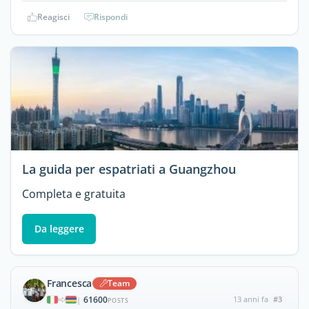
Reagisci
Rispondi
La guida per espatriati a Guangzhou
Completa e gratuita
Da leggere
Francesca
Team
61600
13 anni fa
#3
|
POSTS