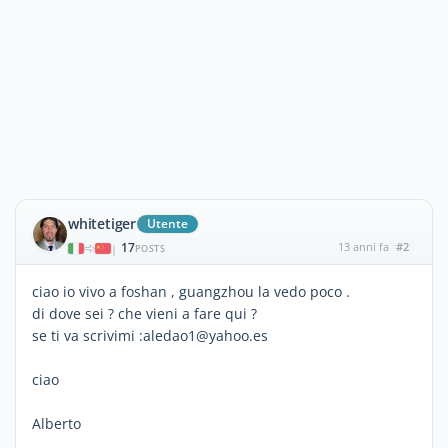
whitetiger
Utente
17
13 anni fa
#2
|
POSTS
ciao io vivo a foshan , guangzhou la vedo poco .
di dove sei ? che vieni a fare qui ?
se ti va scrivimi :aledao1@yahoo.es
ciao
Alberto