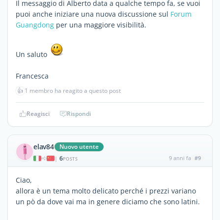
Il messaggio di Alberto data a qualche tempo fa, se vuoi
puoi anche iniziare una nuova discussione sul
Forum
Guangdong
per una maggiore visibilità.
Un saluto
Francesca
👍
1 membro ha reagito a questo post
Reagisci
Rispondi
elav84
Nuovo utente
6
9 anni fa
#9
|
POSTS
Ciao,
allora è un tema molto delicato perché i prezzi variano
un pò da dove vai ma in genere diciamo che sono latini.