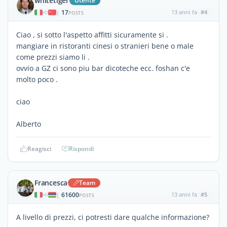
whitetiger
Utente
17
13 anni fa
#4
|
POSTS
Ciao , si sotto l'aspetto affitti sicuramente si .
mangiare in ristoranti cinesi o stranieri bene o male
come prezzi siamo li .
ovvio a GZ ci sono piu bar dicoteche ecc. foshan c'e
molto poco .
ciao
Alberto
Reagisci
Rispondi
Francesca
Team
61600
13 anni fa
#5
|
POSTS
A livello di prezzi, ci potresti dare qualche informazione?