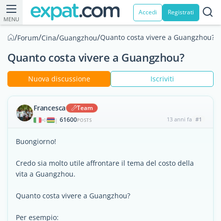
Accedi
Registrati
MENU
/
/
/
/
Quanto costa vivere a Guangzhou?
Forum
Cina
Guangzhou
Quanto costa vivere a Guangzhou?
Nuova discussione
Iscriviti
Francesca
Team
61600
13 anni fa
#1
|
POSTS
Buongiorno!
Credo sia molto utile affrontare il tema del costo della
vita a Guangzhou.
Quanto costa vivere a Guangzhou?
Per esempio: