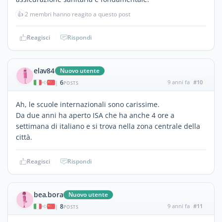
👍
2 membri hanno reagito a questo post
Reagisci
Rispondi
elav84
Nuovo utente
6
9 anni fa
#10
|
POSTS
Ah, le scuole internazionali sono carissime.
Da due anni ha aperto ISA che ha anche 4 ore a
settimana di italiano e si trova nella zona centrale della
città.
Reagisci
Rispondi
bea.bora
Nuovo utente
8
9 anni fa
#11
|
POSTS