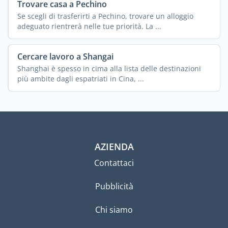
Trovare casa a Pechino
Se scegli di trasferirti a Pechino, trovare un alloggio
adeguato rientrerà nelle tue priorità. La ...
Cercare lavoro a Shangai
Shanghai è spesso in cima alla lista delle destinazioni
più ambite dagli espatriati in Cina, ...
AZIENDA
Contattaci
Pubblicità
Chi siamo