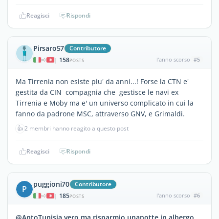
Reagisci
Rispondi
Pirsaro57
Contributore
158
l'anno scorso
#5
|
POSTS
Ma Tirrenia non esiste piu' da anni...! Forse la CTN e'
gestita da CIN compagnia che gestisce le navi ex
Tirrenia e Moby ma e' un universo complicato in cui la
fanno da padrone MSC, attraverso GNV, e Grimaldi.
👍
2 membri hanno reagito a questo post
Reagisci
Rispondi
puggioni70
Contributore
P
185
l'anno scorso
#6
|
POSTS
@AntoTunisia vero ma risparmio unanotte in albergo.