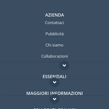
AZIENDA
Contattaci
Pubblicità
Chi siamo
Collaborazioni
ESSENZIALI
Forum per expat
MAGGIORI INFORMAZIONI
Guida per expat
Domande frequenti
Lavori all'estero