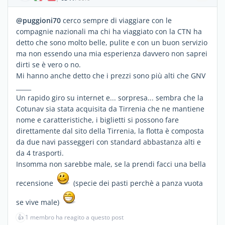
@puggioni70
cerco sempre di viaggiare con le
compagnie nazionali ma chi ha viaggiato con la CTN ha
detto che sono molto belle, pulite e con un buon servizio
ma non essendo una mia esperienza davvero non saprei
dirti se è vero o no.
Mi hanno anche detto che i prezzi sono più alti che GNV
_____
Un rapido giro su internet e... sorpresa... sembra che la
Cotunav sia stata acquisita da Tirrenia che ne mantiene
nome e caratteristiche, i biglietti si possono fare
direttamente dal sito della Tirrenia, la flotta è composta
da due navi passeggeri con standard abbastanza alti e
da 4 trasporti.
Insomma non sarebbe male, se la prendi facci una bella
recensione
(specie dei pasti perchè a panza vuota
se vive male)
👍
1 membro ha reagito a questo post