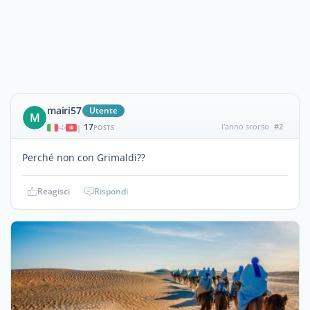
mairi57
Utente
M
17
l'anno scorso
#2
|
POSTS
Perché non con Grimaldi??
Reagisci
Rispondi