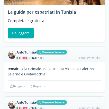
La guida per espatriati in Tunisia
Completa e gratuita
Da leggere
AntoTunisia
Mentore Sousse
6341
l'anno scorso
#3
|
POSTS
@mairi57
la Grimaldi dalla Tunisia va solo a Palermo,
Salerno e Civitavecchia
Reagisci
Rispondi
AntoTunisia
Mentore Sousse
6341
l'anno scorso
#4
|
POSTS