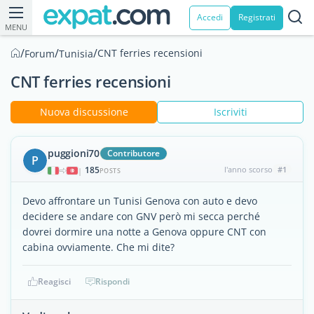
Accedi
Registrati
MENU
/
/
/
CNT ferries recensioni
Forum
Tunisia
CNT ferries recensioni
Nuova discussione
Iscriviti
puggioni70
Contributore
P
185
l'anno scorso
#1
|
POSTS
Devo affrontare un Tunisi Genova con auto e devo
decidere se andare con GNV però mi secca perché
dovrei dormire una notte a Genova oppure CNT con
cabina ovviamente. Che mi dite?
Reagisci
Rispondi