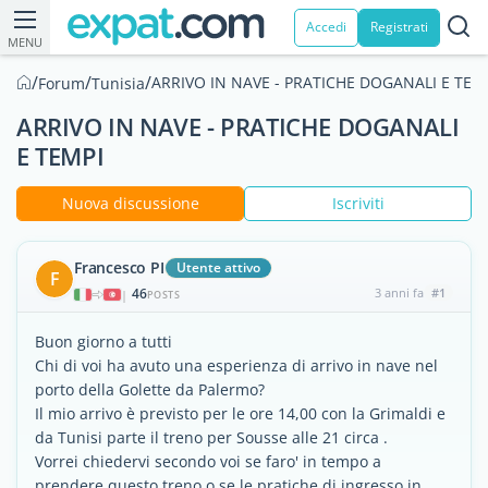
Accedi
Registrati
MENU
/
/
/
ARRIVO IN NAVE - PRATICHE DOGANALI E TEM
Forum
Tunisia
ARRIVO IN NAVE - PRATICHE DOGANALI
E TEMPI
Nuova discussione
Iscriviti
Francesco PI
Utente attivo
F
46
3 anni fa
#1
|
POSTS
Buon giorno a tutti
Chi di voi ha avuto una esperienza di arrivo in nave nel
porto della Golette da Palermo?
Il mio arrivo è previsto per le ore 14,00 con la Grimaldi e
da Tunisi parte il treno per Sousse alle 21 circa .
Vorrei chiedervi secondo voi se faro' in tempo a
prendere questo treno o se le pratiche di ingresso in