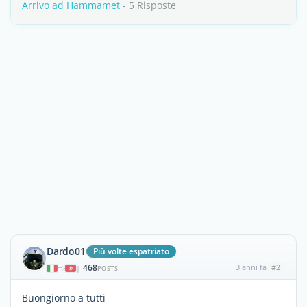
Arrivo ad Hammamet
- 5 Risposte
Dardo01
Più volte espatriato
468
3 anni fa
#2
|
POSTS
Buongiorno a tutti