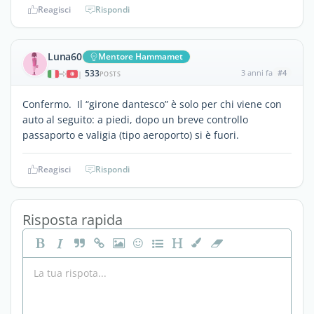
Reagisci
Rispondi
Luna60
Mentore Hammamet
533
3 anni fa
#4
|
POSTS
Confermo. Il “girone dantesco” è solo per chi viene con
auto al seguito: a piedi, dopo un breve controllo
passaporto e valigia (tipo aeroporto) si è fuori.
Reagisci
Rispondi
Risposta rapida