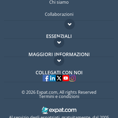
Chi siamo
Collaborazioni
ESSENZIALI
Forum per expat
MAGGIORI INFORMAZIONI
Guida per expat
Domande frequenti
Lavori all'estero
COLLEGATI CON NOI
Esperti
© 2026 Expat.com, All rights Reserved
Termini e condizioni
Al servizio degli espatriati, gratuitamente, dal 2005