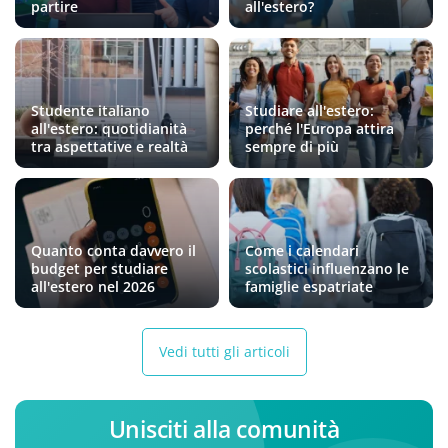
partire
all'estero?
Studente italiano
Studiare all'estero:
all'estero: quotidianità
perché l'Europa attira
tra aspettative e realtà
sempre di più
Quanto conta davvero il
Come i calendari
budget per studiare
scolastici influenzano le
all'estero nel 2026
famiglie espatriate
Vedi tutti gli articoli
Unisciti alla comunità