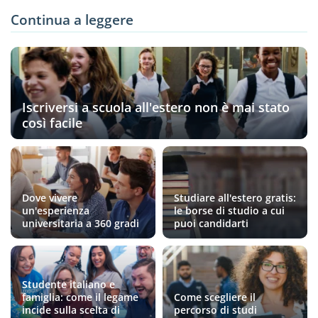
Continua a leggere
Iscriversi a scuola all'estero non è mai stato
così facile
Dove vivere
Studiare all'estero gratis:
un'esperienza
le borse di studio a cui
universitaria a 360 gradi
puoi candidarti
Studente italiano e
famiglia: come il legame
Come scegliere il
incide sulla scelta di
percorso di studi