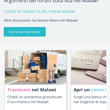
Argomenti del forum sulla vita nel Malawi
CODICE DI CONDOTTA DEL FORUM MALAWI
Altre discussioni sul tempo libero nel Malawi
Fai le tue domande
Traslocare
nel Malawi
Apri un
conto in
Chiedi un preventivo gratuito per
Scegli una banca che s
il tuo trasloco nel Malawi.
tue esigenze di espatr