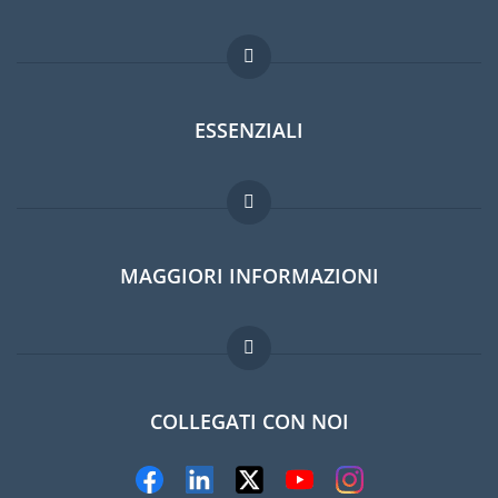
ESSENZIALI
Forum per expat
MAGGIORI INFORMAZIONI
Guida per expat
Domande frequenti
Lavori all'estero
COLLEGATI CON NOI