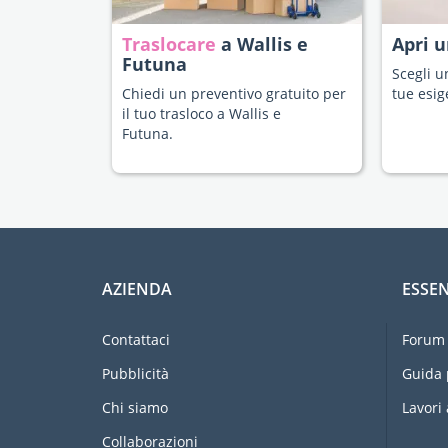
Traslocare
a Wallis e
Apri 
Futuna
Scegli u
Chiedi un preventivo gratuito per
tue esig
il tuo trasloco a Wallis e
Futuna.
AZIENDA
ESSEN
Contattaci
Forum 
Pubblicità
Guida 
Chi siamo
Lavori 
Collaborazioni