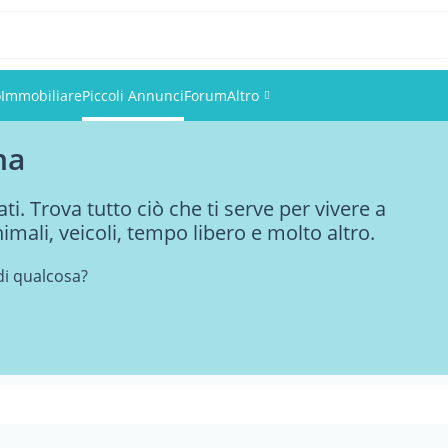
o
Immobiliare
Piccoli Annunci
Forum
Altro
na
Eventi
ti. Trova tutto ciò che ti serve per vivere a
Utenti
nimali, veicoli, tempo libero e molto altro.
Foto
di qualcosa?