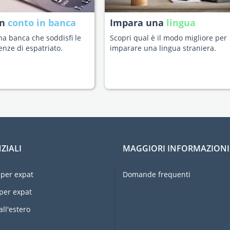
un
conto in banca
Impara una
lingua
na banca che soddisfi le
Scopri qual è il modo migliore per
enze di espatriato.
imparare una lingua straniera.
ZIALI
MAGGIORI INFORMAZIONI
per expat
Domande frequenti
per expat
all'estero