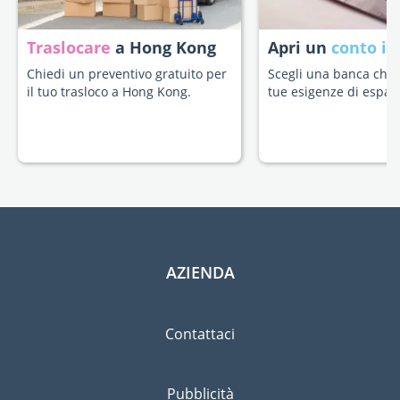
Traslocare
a Hong Kong
Apri un
conto in
Chiedi un preventivo gratuito per
Scegli una banca che s
il tuo trasloco a Hong Kong.
tue esigenze di espatr
AZIENDA
Contattaci
Pubblicità